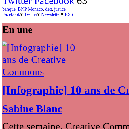
Twitter
Facebook
63
banque
,
BNP Monaco
,
dett
,
justice
Facebook
♥
Twitter
♥
Newsletter
♥
RSS
En une
[Infographie] 10 ans de 
Sabine Blanc
Cette semaine, Creative Commo