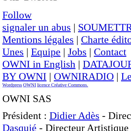
Follow
signaler un abus
|
SOUMETTR
Mentions légales
|
Charte édito
Unes
|
Equipe
|
Jobs
|
Contact
OWNI in English
|
DATAJOUR
BY OWNI
|
OWNIRADIO
|
Le
Wordpress
OWNI
licence Créative Commons.
OWNI SAS
Président :
Didier Adès
- Direc
Dasquié
- Directeur Artistique