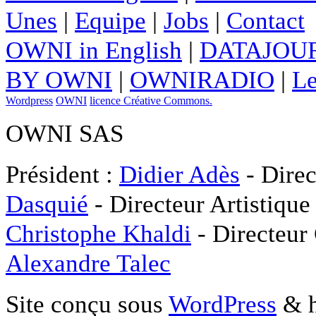
Unes
|
Equipe
|
Jobs
|
Contact
OWNI in English
|
DATAJOUR
BY OWNI
|
OWNIRADIO
|
Le
Wordpress
OWNI
licence Créative Commons.
OWNI SAS
Président :
Didier Adès
- Direc
Dasquié
- Directeur Artistique
Christophe Khaldi
- Directeur
Alexandre Talec
Site conçu sous
WordPress
& h