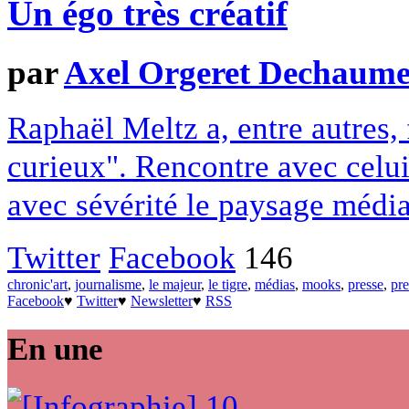
Un égo très créatif
par
Axel Orgeret Dechaum
Raphaël Meltz a, entre autres,
curieux". Rencontre avec celui 
avec sévérité le paysage médi
Twitter
Facebook
146
chronic'art
,
journalisme
,
le majeur
,
le tigre
,
médias
,
mooks
,
presse
,
pre
Facebook
♥
Twitter
♥
Newsletter
♥
RSS
En une