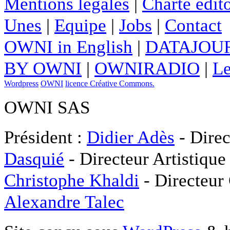
Mentions légales
|
Charte édito
Unes
|
Equipe
|
Jobs
|
Contact
OWNI in English
|
DATAJOUR
BY OWNI
|
OWNIRADIO
|
Le
Wordpress
OWNI
licence Créative Commons.
OWNI SAS
Président :
Didier Adès
- Direc
Dasquié
- Directeur Artistique
Christophe Khaldi
- Directeur
Alexandre Talec