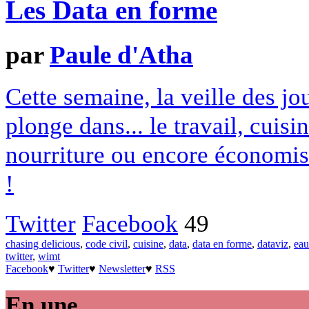
Les Data en forme
par
Paule d'Atha
Cette semaine, la veille des jo
plonge dans... le travail, cuis
nourriture ou encore économis
!
Twitter
Facebook
49
chasing delicious
,
code civil
,
cuisine
,
data
,
data en forme
,
dataviz
,
eau
twitter
,
wimt
Facebook
♥
Twitter
♥
Newsletter
♥
RSS
En une