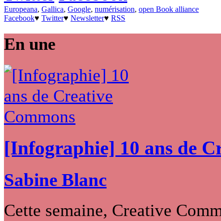
Europeana
,
Gallica
,
Google
,
numérisation
,
open Book alliance
Facebook
♥
Twitter
♥
Newsletter
♥
RSS
En une
[Infographie] 10 ans de 
Sabine Blanc
Cette semaine, Creative Commo