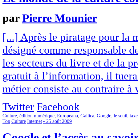
par
Pierre Mounier
[...] Après le piratage pour la
désigné comme responsable de
les secteurs du livre et de la 
gratuit à l’information, il tue
métier consiste au contraire à 
Twitter
Facebook
Culture
,
édition numérique
,
Europeana
,
Gallica
,
Google
,
le seuil
,
taxe
Top
Culture
Internet
• 25 août 2009
Google et l’accès au savoir 