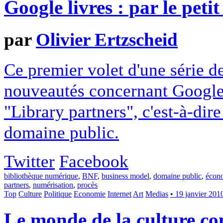
Google livres : par le petit
par
Olivier Ertzscheid
Ce premier volet d'une série d
nouveautés concernant Google
"Library partners", c'est-à-dir
domaine public.
Twitter
Facebook
bibliothèque numérique
,
BNF
,
business model
,
domaine public
,
écon
partners
,
numérisation
,
procès
Top
Culture
Politique
Economie
Internet
Art
Medias
• 19 janvier 201
Le monde de la culture con