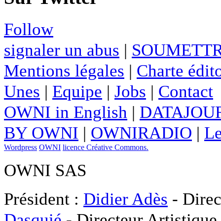
Follow
signaler un abus
|
SOUMETTR
Mentions légales
|
Charte édito
Unes
|
Equipe
|
Jobs
|
Contact
OWNI in English
|
DATAJOUR
BY OWNI
|
OWNIRADIO
|
Le
Wordpress
OWNI
licence Créative Commons.
OWNI SAS
Président :
Didier Adès
- Direc
Dasquié
- Directeur Artistique