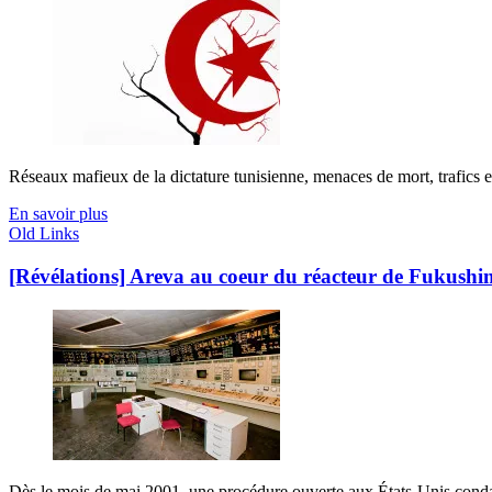
Réseaux mafieux de la dictature tunisienne, menaces de mort, trafics en
En savoir plus
Old Links
[Révélations] Areva au coeur du réacteur de Fukush
Dès le mois de mai 2001, une procédure ouverte aux États-Unis condam