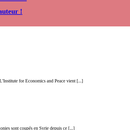
auteur !
 L'Institute for Economics and Peace vient [...]
honies sont coupés en Syrie depuis ce [...]