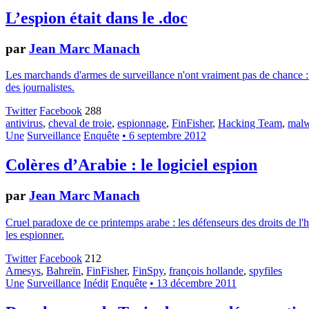
L’espion était dans le .doc
par
Jean Marc Manach
Les marchands d'armes de surveillance n'ont vraiment pas de chance : à
des journalistes.
Twitter
Facebook
288
antivirus
,
cheval de troie
,
espionnage
,
FinFisher
,
Hacking Team
,
malw
Une
Surveillance
Enquête
• 6 septembre 2012
Colères d’Arabie : le logiciel espion
par
Jean Marc Manach
Cruel paradoxe de ce printemps arabe : les défenseurs des droits de l'
les espionner.
Twitter
Facebook
212
Amesys
,
Bahreïn
,
FinFisher
,
FinSpy
,
françois hollande
,
spyfiles
Une
Surveillance
Inédit
Enquête
• 13 décembre 2011