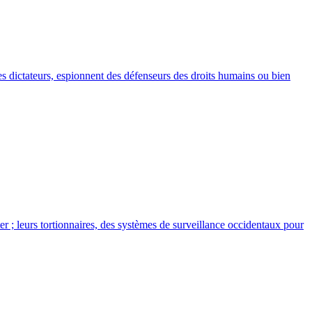
es dictateurs, espionnent des défenseurs des droits humains ou bien
r ; leurs tortionnaires, des systèmes de surveillance occidentaux pour