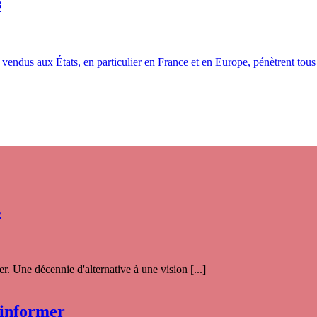
s
n vendus aux États, en particulier en France et en Europe, pénètrent to
s
. Une décennie d'alternative à une vision [...]
 informer