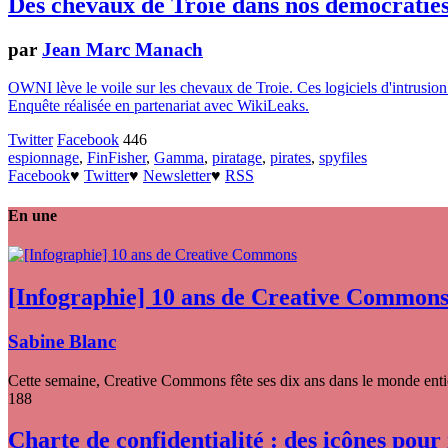
Des chevaux de Troie dans nos démocratie
par
Jean Marc Manach
OWNI lève le voile sur les chevaux de Troie. Ces logiciels d'intrusio
Enquête réalisée en partenariat avec WikiLeaks.
Twitter
Facebook
446
espionnage
,
FinFisher
,
Gamma
,
piratage
,
pirates
,
spyfiles
Facebook
♥
Twitter
♥
Newsletter
♥
RSS
En une
[Infographie] 10 ans de Creative Common
Sabine Blanc
Cette semaine, Creative Commons fête ses dix ans dans le monde entier
188
Charte de confidentialité : des icônes pour