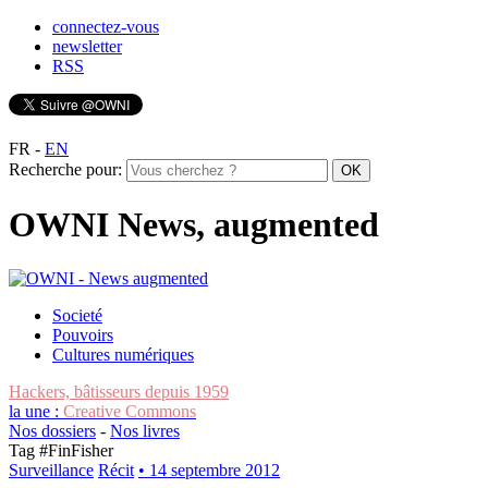
connectez-vous
newsletter
RSS
FR
-
EN
Recherche pour:
OWNI News, augmented
Societé
Pouvoirs
Cultures numériques
Hackers, bâtisseurs depuis 1959
la une :
Creative Commons
Nos dossiers
-
Nos livres
Tag #
FinFisher
Surveillance
Récit
• 14 septembre 2012