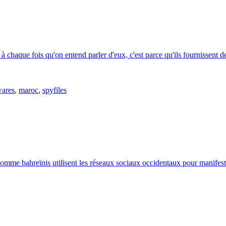
 chaque fois qu'on entend parler d'eux, c'est parce qu'ils fournissent d
ares
,
maroc
,
spyfiles
homme bahreïnis utilisent les réseaux sociaux occidentaux pour manifeste