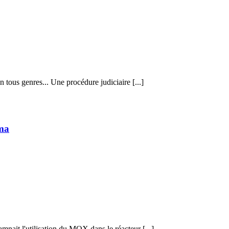
 tous genres... Une procédure judiciaire [...]
ima
nait l'utilisation du MOX dans le réacteur [...]