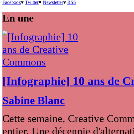
Facebook
♥
Twitter
♥
Newsletter
♥
RSS
En une
[Infographie] 10 ans de 
Sabine Blanc
Cette semaine, Creative Commo
entier. Une décennie d'alternati