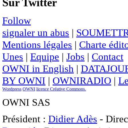
Sur Twitter
Follow
signaler un abus
|
SOUMETTR
Mentions légales
|
Charte édito
Unes
|
Equipe
|
Jobs
|
Contact
OWNI in English
|
DATAJOUR
BY OWNI
|
OWNIRADIO
|
Le
Wordpress
OWNI
licence Créative Commons.
OWNI SAS
Président :
Didier Adès
- Direc