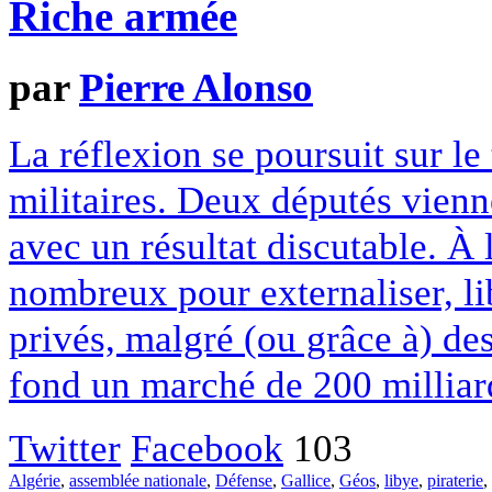
Riche armée
par
Pierre Alonso
La réflexion se poursuit sur le 
militaires. Deux députés vienne
avec un résultat discutable. À
nombreux pour externaliser, lib
privés, malgré (ou grâce à) des
fond un marché de 200 milliard
Twitter
Facebook
103
Algérie
,
assemblée nationale
,
Défense
,
Gallice
,
Géos
,
libye
,
piraterie
,