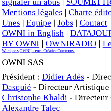
signaler un abus
|
SOUMETTR
Mentions légales
|
Charte édito
Unes
|
Equipe
|
Jobs
|
Contact
OWNI in English
|
DATAJOUR
BY OWNI
|
OWNIRADIO
|
Le
Wordpress
OWNI
licence Créative Commons.
OWNI SAS
Président :
Didier Adès
- Direc
Dasquié
- Directeur Artistique
Christophe Khaldi
- Directeur
Alexandre Talec