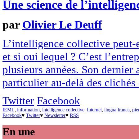
Une science de l’intelligenc
par
Olivier Le Deuff
L’intelligence collective peut-e
et si oui lequel ? C’est l’entr
plusieurs années. Son dernier 
particulier au-delà des clichés
Twitter
Facebook
IEML
,
information
,
intelligence collective
,
Internet
,
lingua franca
,
pie
Facebook
♥
Twitter
♥
Newsletter
♥
RSS
En une