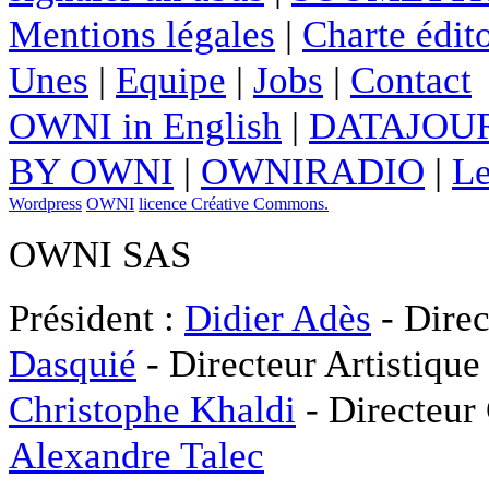
Mentions légales
|
Charte édito
Unes
|
Equipe
|
Jobs
|
Contact
OWNI in English
|
DATAJOUR
BY OWNI
|
OWNIRADIO
|
Le
Wordpress
OWNI
licence Créative Commons.
OWNI SAS
Président :
Didier Adès
- Direc
Dasquié
- Directeur Artistique
Christophe Khaldi
- Directeur
Alexandre Talec