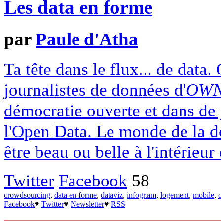
Les data en forme
par
Paule d'Atha
Ta tête dans le flux... de data.
journalistes de données d'
OWN
démocratie ouverte et dans de 
l'Open Data. Le monde de la d
être beau ou belle à l'intérieu
Twitter
Facebook
58
crowdsourcing
,
data en forme
,
dataviz
,
infogr.am
,
logement
,
mobile
,
Facebook
♥
Twitter
♥
Newsletter
♥
RSS