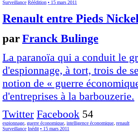
Surveillance
Réédition
• 15 mars 2011
Renault entre Pieds Nickel
par
Franck Bulinge
La paranoïa qui a conduit le g
d'espionnage, à tort, trois de se
notion de « guerre économique
d'entreprises à la barbouzerie.
Twitter
Facebook
54
espionnage
,
guerre économique
,
intelligence économique
,
renault
Surveillance
Inédit
• 15 mars 2011