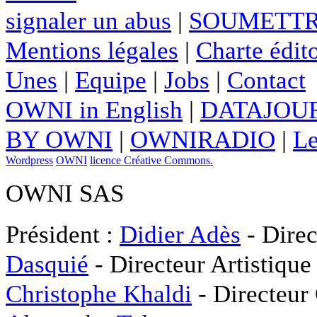
signaler un abus
|
SOUMETTR
Mentions légales
|
Charte édito
Unes
|
Equipe
|
Jobs
|
Contact
OWNI in English
|
DATAJOUR
BY OWNI
|
OWNIRADIO
|
Le
Wordpress
OWNI
licence Créative Commons.
OWNI SAS
Président :
Didier Adès
- Direc
Dasquié
- Directeur Artistique
Christophe Khaldi
- Directeur