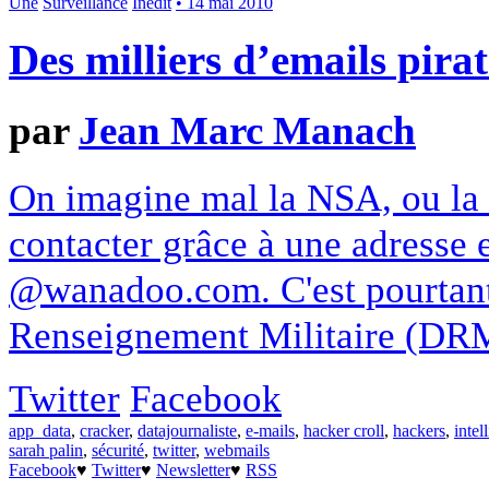
Une
Surveillance
Inédit
• 14 mai 2010
Des milliers d’emails pirata
par
Jean Marc Manach
On imagine mal la NSA, ou la 
contacter grâce à une adresse 
@wanadoo.com. C'est pourtant 
Renseignement Militaire (DRM
Twitter
Facebook
app_data
,
cracker
,
datajournaliste
,
e-mails
,
hacker croll
,
hackers
,
inte
sarah palin
,
sécurité
,
twitter
,
webmails
Facebook
♥
Twitter
♥
Newsletter
♥
RSS