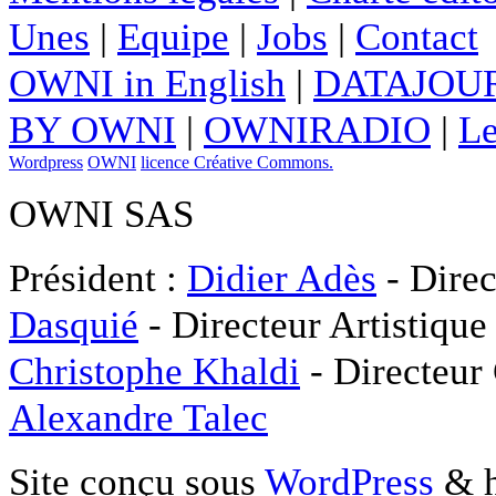
Unes
|
Equipe
|
Jobs
|
Contact
OWNI in English
|
DATAJOUR
BY OWNI
|
OWNIRADIO
|
Le
Wordpress
OWNI
licence Créative Commons.
OWNI SAS
Président :
Didier Adès
- Direc
Dasquié
- Directeur Artistique
Christophe Khaldi
- Directeur
Alexandre Talec
Site conçu sous
WordPress
& h