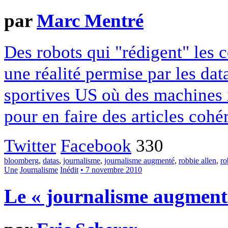
par
Marc Mentré
Des robots qui "rédigent" les 
une réalité permise par les data
sportives US où des machines 
pour en faire des articles cohé
Twitter
Facebook
330
bloomberg
,
datas
,
journalisme
,
journalisme augmenté
,
robbie allen
,
ro
Une
Journalisme
Inédit
• 7 novembre 2010
Le « journalisme augmenté