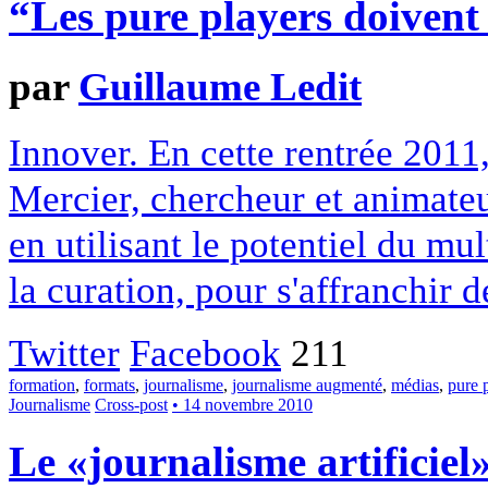
“Les pure players doivent
par
Guillaume Ledit
Innover. En cette rentrée 2011
Mercier, chercheur et animate
en utilisant le potentiel du mu
la curation, pour s'affranchir 
Twitter
Facebook
211
formation
,
formats
,
journalisme
,
journalisme augmenté
,
médias
,
pure 
Journalisme
Cross-post
• 14 novembre 2010
Le «journalisme artificiel»