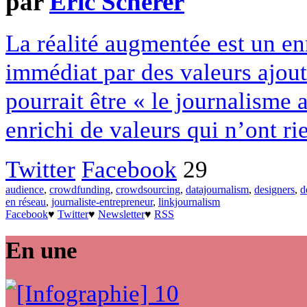
par
Eric Scherer
La réalité augmentée est un e
immédiat par des valeurs ajout
pourrait être « le journalism
enrichi de valeurs qui n’ont rie
Twitter
Facebook
29
audience
,
crowdfunding
,
crowdsourcing
,
datajournalism
,
designers
,
d
en réseau
,
journaliste-entrepreneur
,
linkjournalism
Facebook
♥
Twitter
♥
Newsletter
♥
RSS
En une