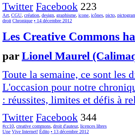
Twitter
Facebook
223
Art
,
CGU
,
création
,
design
,
graphisme
,
icone
,
icônes
,
picto
,
pictogr
droit
Chronique
• 14 décembre 2012
Les Creative Commons hack
par
Lionel Maurel (Calima
Toute la semaine, ce sont les
L'occasion pour notre chroniqu
: réussites, limites et défis à re
Twitter
Facebook
344
#cc10
,
creative commons
,
droit d'auteur
,
licences libres
Une
Vive Internet!
Édito
• 13 décembre 2012