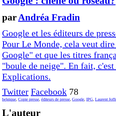
Google : chêne ou roseau?
par
Andréa Fradin
Google et les éditeurs de pres
Pour Le Monde, cela veut dire q
Google" et que les titres franç
"boule de neige". En fait, c'es
Explications.
Twitter
Facebook
78
belgique
,
Copie presse
,
éditeurs de presse
,
Google
,
IPG
,
Laurent Joff
L'auteur