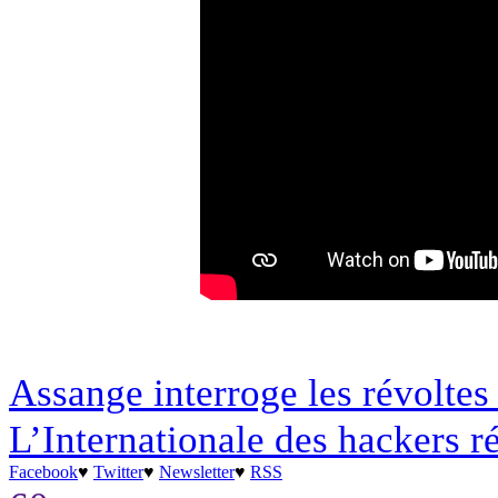
Assange interroge les révoltes
L’Internationale des hackers r
Facebook
♥
Twitter
♥
Newsletter
♥
RSS