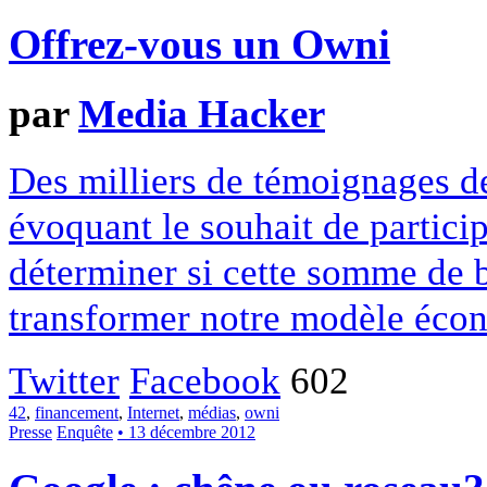
Offrez-vous un Owni
par
Media Hacker
Des milliers de témoignages de
évoquant le souhait de particip
déterminer si cette somme de 
transformer notre modèle écon
Twitter
Facebook
602
42
,
financement
,
Internet
,
médias
,
owni
Presse
Enquête
• 13 décembre 2012