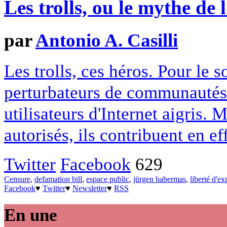
Les trolls, ou le mythe de 
par
Antonio A. Casilli
Les trolls, ces héros. Pour le 
perturbateurs de communautés 
utilisateurs d'Internet aigris.
autorisés, ils contribuent en ef
Twitter
Facebook
629
Censure
,
defamation bill
,
espace public
,
jürgen habermas
,
liberté d'ex
Facebook
♥
Twitter
♥
Newsletter
♥
RSS
En une