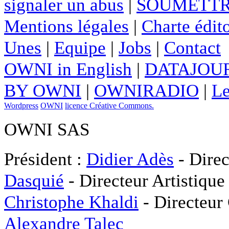
signaler un abus
|
SOUMETTR
Mentions légales
|
Charte édito
Unes
|
Equipe
|
Jobs
|
Contact
OWNI in English
|
DATAJOUR
BY OWNI
|
OWNIRADIO
|
Le
Wordpress
OWNI
licence Créative Commons.
OWNI SAS
Président :
Didier Adès
- Direc
Dasquié
- Directeur Artistique
Christophe Khaldi
- Directeur
Alexandre Talec