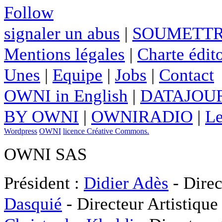
Follow
signaler un abus
|
SOUMETTR
Mentions légales
|
Charte édito
Unes
|
Equipe
|
Jobs
|
Contact
OWNI in English
|
DATAJOUR
BY OWNI
|
OWNIRADIO
|
Le
Wordpress
OWNI
licence Créative Commons.
OWNI SAS
Président :
Didier Adès
- Direc
Dasquié
- Directeur Artistique