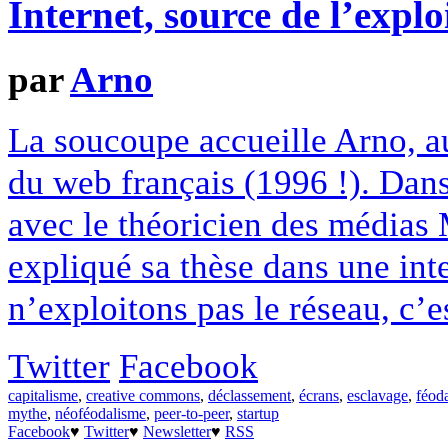
Internet, source de l’explo
par
Arno
La soucoupe accueille Arno, au
du web français (1996 !). Dans
avec le théoricien des médias 
expliqué sa thèse dans une int
n’exploitons pas le réseau, c’e
Twitter
Facebook
capitalisme
,
creative commons
,
déclassement
,
écrans
,
esclavage
,
féod
mythe
,
néoféodalisme
,
peer-to-peer
,
startup
Facebook
♥
Twitter
♥
Newsletter
♥
RSS