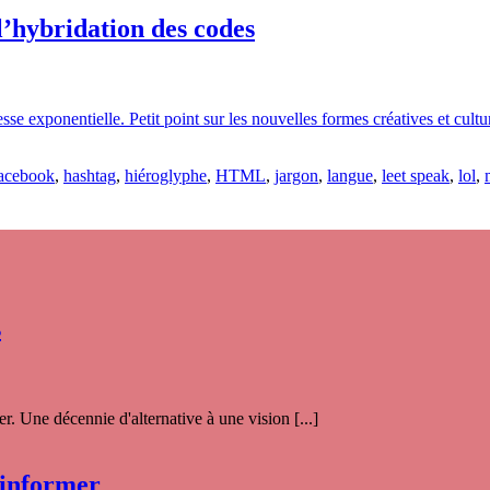
l’hybridation des codes
esse exponentielle. Petit point sur les nouvelles formes créatives et cultu
acebook
,
hashtag
,
hiéroglyphe
,
HTML
,
jargon
,
langue
,
leet speak
,
lol
,
s
. Une décennie d'alternative à une vision [...]
 informer