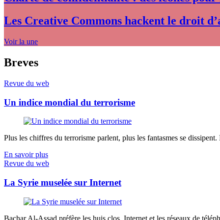
Les Creative Commons hackent le droit d’
Voir la une
Breves
Revue du web
Un indice mondial du terrorisme
Plus les chiffres du terrorisme parlent, plus les fantasmes se dissipent.
En savoir plus
Revue du web
La Syrie muselée sur Internet
Bachar Al-Assad préfère les huis clos. Internet et les réseaux de télép