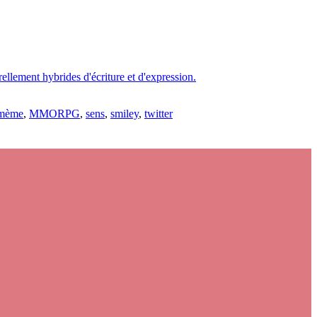
rellement hybrides d'écriture et d'expression.
mème
,
MMORPG
,
sens
,
smiley
,
twitter