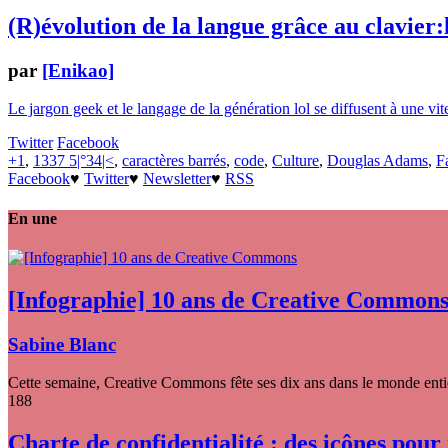
(R)évolution de la langue grâce au clavier:
par
[Enikao]
Le jargon geek et le langage de la génération lol se diffusent à une vit
Twitter
Facebook
+1
,
1337 5|°34|<
,
caractères barrés
,
code
,
Culture
,
Douglas Adams
,
F
Facebook
♥
Twitter
♥
Newsletter
♥
RSS
En une
[Infographie] 10 ans de Creative Common
Sabine Blanc
Cette semaine, Creative Commons fête ses dix ans dans le monde entier
188
Charte de confidentialité : des icônes pour