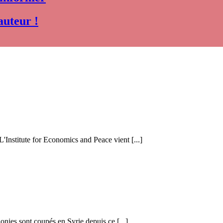
auteur !
 L'Institute for Economics and Peace vient [...]
honies sont coupés en Syrie depuis ce [...]