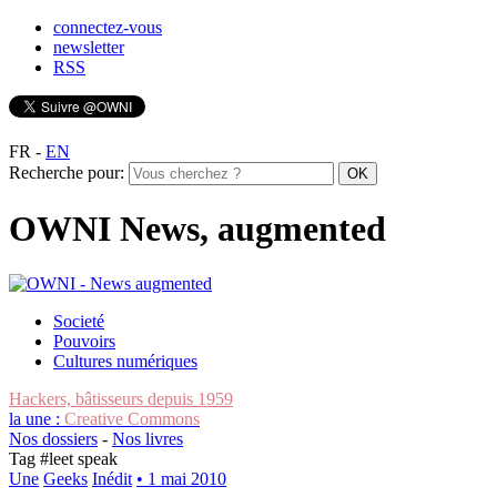
connectez-vous
newsletter
RSS
FR
-
EN
Recherche pour:
OWNI News, augmented
Societé
Pouvoirs
Cultures numériques
Hackers, bâtisseurs depuis 1959
la une :
Creative Commons
Nos dossiers
-
Nos livres
Tag #
leet speak
Une
Geeks
Inédit
• 1 mai 2010