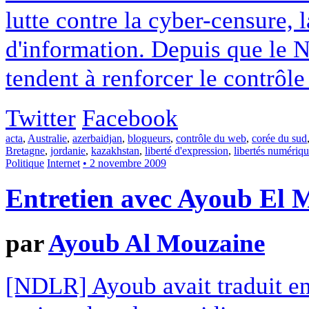
lutte contre la cyber-censure, l
d'information. Depuis que le N
tendent à renforcer le contrôle
Twitter
Facebook
acta
,
Australie
,
azerbaidjan
,
blogueurs
,
contrôle du web
,
corée du sud
Bretagne
,
jordanie
,
kazakhstan
,
liberté d'expression
,
libertés numériq
Politique
Internet
• 2 novembre 2009
Entretien avec Ayoub El 
par
Ayoub Al Mouzaine
[NDLR] Ayoub avait traduit en 