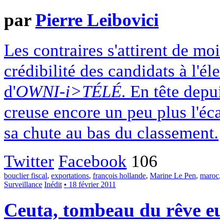
par
Pierre Leibovici
Les contraires s'attirent de mo
crédibilité des candidats à l'é
d'
OWNI-i>TÉLÉ
. En tête dep
creuse encore un peu plus l'éc
sa chute au bas du classement.
Twitter
Facebook
106
bouclier fiscal
,
exportations
,
françois hollande
,
Marine Le Pen
,
maroc
Surveillance
Inédit
• 18 février 2011
Ceuta, tombeau du rêve e