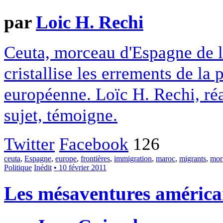
par
Loic H. Rechi
Ceuta, morceau d'Espagne de l'
cristallise les errements de la
européenne. Loïc H. Rechi, réa
sujet, témoigne.
Twitter
Facebook
126
ceuta
,
Espagne
,
europe
,
frontières
,
immigration
,
maroc
,
migrants
,
mort
Politique
Inédit
• 10 février 2011
Les mésaventures américa