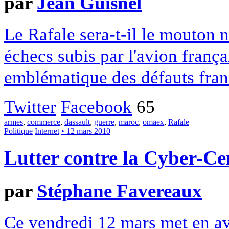
par
Jean Guisnel
Le Rafale sera-t-il le mouton 
échecs subis par l'avion frança
emblématique des défauts franç
Twitter
Facebook
65
armes
,
commerce
,
dassault
,
guerre
,
maroc
,
omaex
,
Rafale
Politique
Internet
• 12 mars 2010
Lutter contre la Cyber-Ce
par
Stéphane Favereaux
Ce vendredi 12 mars met en av