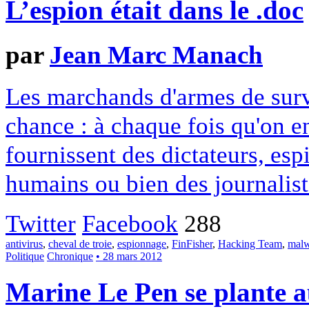
L’espion était dans le .doc
par
Jean Marc Manach
Les marchands d'armes de surv
chance : à chaque fois qu'on en
fournissent des dictateurs, esp
humains ou bien des journalist
Twitter
Facebook
288
antivirus
,
cheval de troie
,
espionnage
,
FinFisher
,
Hacking Team
,
malw
Politique
Chronique
• 28 mars 2012
Marine Le Pen se plante 