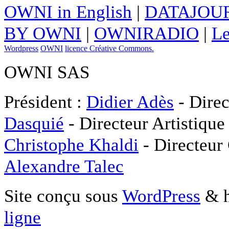
OWNI in English
|
DATAJOUR
BY OWNI
|
OWNIRADIO
|
Le
Wordpress
OWNI
licence Créative Commons.
OWNI SAS
Président :
Didier Adès
- Direc
Dasquié
- Directeur Artistique
Christophe Khaldi
- Directeur
Alexandre Talec
Site conçu sous
WordPress
& h
ligne