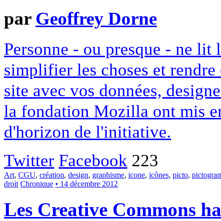
par
Geoffrey Dorne
Personne - ou presque - ne lit 
simplifier les choses et rendr
site avec vos données, designe
la fondation Mozilla ont mis en
d'horizon de l'initiative.
Twitter
Facebook
223
Art
,
CGU
,
création
,
design
,
graphisme
,
icone
,
icônes
,
picto
,
pictogr
droit
Chronique
• 14 décembre 2012
Les Creative Commons hack