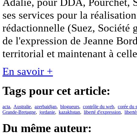
Adalie, pour DDA, Pourchet, S
ses services pour la réalisati
rédactionnelle (Suez, Société g
de l'expression de Jeanne Bord
territorial et maintenant à cel
En savoir +
Tags pour cet article:
acta
,
Australie
,
azerbaidjan
,
blogueurs
,
contrôle du web
,
corée du 
Grande-Bretagne
,
jordanie
,
kazakhstan
,
liberté d'expression
,
libert
Du même auteur: