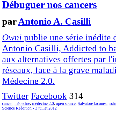
Débuguer nos cancers
par
Antonio A. Casilli
Owni
publie une série inédite
Antonio Casilli, Addicted to b
aux alternatives offertes par l
réseaux, face à la grave malad
Médecine 2.0.
Twitter
Facebook
314
cancer
,
médecine
,
médecine 2.0
,
open source
,
Salvatore Iaconesi
,
soin
Science
Réédition
• 3 juillet 2012