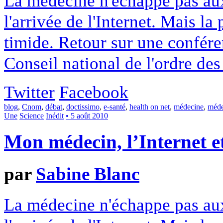
La médecine n'échappe pas aux
l'arrivée de l'Internet. Mais la
timide. Retour sur une conféren
Conseil national de l'ordre de
Twitter
Facebook
blog
,
Cnom
,
débat
,
doctissimo
,
e-santé
,
health on net
,
médecine
,
méde
Une
Science
Inédit
• 5 août 2010
Mon médecin, l’Internet et
par
Sabine Blanc
La médecine n'échappe pas aux