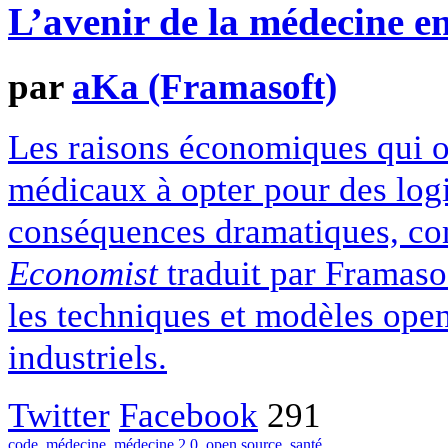
L’avenir de la médecine e
par
aKa (Framasoft)
Les raisons économiques qui on
médicaux à opter pour des logi
conséquences dramatiques, com
Economist
traduit par Framaso
les techniques et modèles open
industriels.
Twitter
Facebook
291
code
,
médecine
,
médecine 2.0
,
open source
,
santé