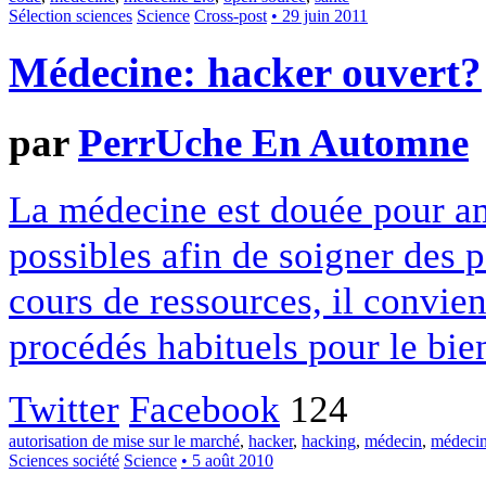
Sélection sciences
Science
Cross-post
• 29 juin 2011
Médecine: hacker ouvert?
par
PerrUche En Automne
La médecine est douée pour am
possibles afin de soigner des pa
cours de ressources, il convie
procédés habituels pour le bie
Twitter
Facebook
124
autorisation de mise sur le marché
,
hacker
,
hacking
,
médecin
,
médeci
Sciences société
Science
• 5 août 2010