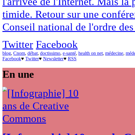
l'arrivée de l'Internet. Mais la
timide. Retour sur une conféren
Conseil national de l'ordre de
Twitter
Facebook
blog
,
Cnom
,
débat
,
doctissimo
,
e-santé
,
health on net
,
médecine
,
méde
Facebook
♥
Twitter
♥
Newsletter
♥
RSS
En une