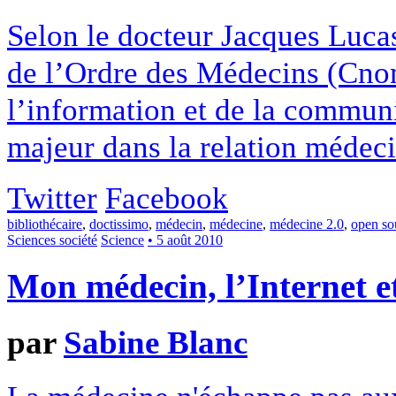
Selon le docteur Jacques Lucas
de l’Ordre des Médecins (Cnom
l’information et de la communi
majeur dans la relation médeci
Twitter
Facebook
bibliothécaire
,
doctissimo
,
médecin
,
médecine
,
médecine 2.0
,
open so
Sciences société
Science
• 5 août 2010
Mon médecin, l’Internet et
par
Sabine Blanc