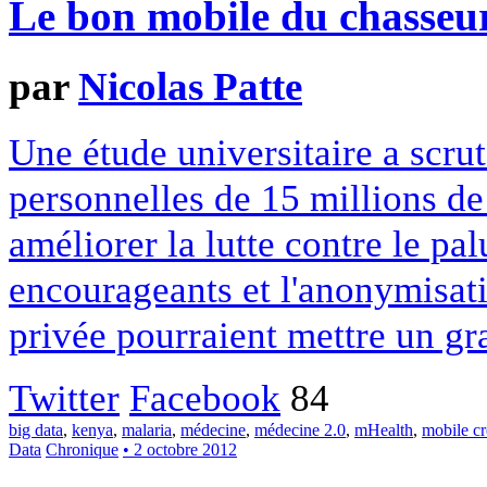
Le bon mobile du chasseu
par
Nicolas Patte
Une étude universitaire a scru
personnelles de 15 millions d
améliorer la lutte contre le pa
encourageants et l'anonymisati
privée pourraient mettre un gra
Twitter
Facebook
84
big data
,
kenya
,
malaria
,
médecine
,
médecine 2.0
,
mHealth
,
mobile c
Data
Chronique
• 2 octobre 2012