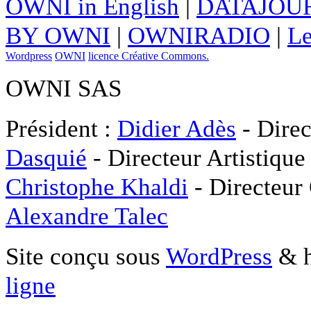
OWNI in English
|
DATAJOUR
BY OWNI
|
OWNIRADIO
|
Le
Wordpress
OWNI
licence Créative Commons.
OWNI SAS
Président :
Didier Adès
- Direc
Dasquié
- Directeur Artistique
Christophe Khaldi
- Directeur
Alexandre Talec
Site conçu sous
WordPress
& h
ligne