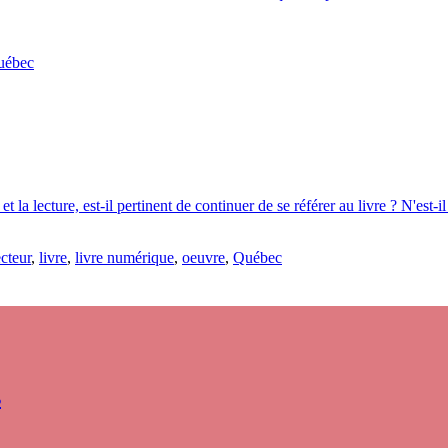
uébec
t la lecture, est-il pertinent de continuer de se référer au livre ? N'est-i
ecteur
,
livre
,
livre numérique
,
oeuvre
,
Québec
s