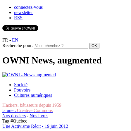
connectez-vous
newsletter
RSS
FR
-
EN
Recherche pour:
OWNI News, augmented
Societé
Pouvoirs
Cultures numériques
Hackers, bâtisseurs depuis 1959
la une :
Creative Commons
Nos dossiers
-
Nos livres
Tag #
Québec
Une
Activisme
Récit
• 19 juin 2012