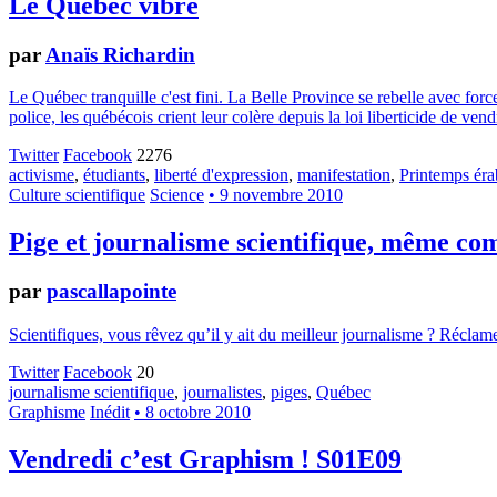
Le Québec vibre
par
Anaïs Richardin
Le Québec tranquille c'est fini. La Belle Province se rebelle avec forc
police, les québécois crient leur colère depuis la loi liberticide de vend
Twitter
Facebook
2276
activisme
,
étudiants
,
liberté d'expression
,
manifestation
,
Printemps éra
Culture scientifique
Science
• 9 novembre 2010
Pige et journalisme scientifique, même co
par
pascallapointe
Scientifiques, vous rêvez qu’il y ait du meilleur journalisme ? Réclamez
Twitter
Facebook
20
journalisme scientifique
,
journalistes
,
piges
,
Québec
Graphisme
Inédit
• 8 octobre 2010
Vendredi c’est Graphism ! S01E09