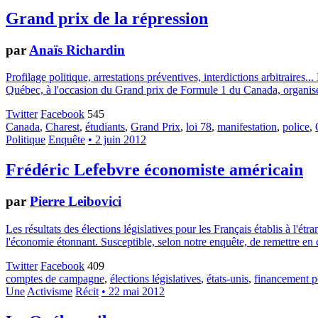
Grand prix de la répression
par
Anaïs Richardin
Profilage politique, arrestations préventives, interdictions arbitraires.
Québec, à l'occasion du Grand prix de Formule 1 du Canada, organisé 
Twitter
Facebook
545
Canada
,
Charest
,
étudiants
,
Grand Prix
,
loi 78
,
manifestation
,
police
,
Politique
Enquête
• 2 juin 2012
Frédéric Lefebvre économiste américain
par
Pierre Leibovici
Les résultats des élections législatives pour les Français établis à l
l'économie étonnant. Susceptible, selon notre enquête, de remettre en
Twitter
Facebook
409
comptes de campagne
,
élections législatives
,
états-unis
,
financement p
Une
Activisme
Récit
• 22 mai 2012