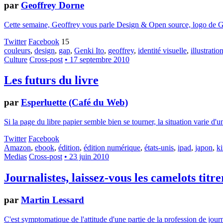
par
Geoffrey Dorne
Cette semaine, Geoffrey vous parle Design & Open source, logo de GAP
Twitter
Facebook
15
couleurs
,
design
,
gap
,
Genki Ito
,
geoffrey
,
identité visuelle
,
illustratio
Culture
Cross-post
• 17 septembre 2010
Les futurs du livre
par
Esperluette (Café du Web)
Si la page du libre papier semble bien se tourner, la situation varie 
Twitter
Facebook
Amazon
,
ebook
,
édition
,
édition numérique
,
états-unis
,
ipad
,
japon
,
ki
Medias
Cross-post
• 23 juin 2010
Journalistes, laissez-vous les camelots titre
par
Martin Lessard
C'est symptomatique de l'attitude d'une partie de la profession de jour