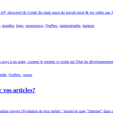
, showreel de Genki Ito mais aussi du travail pixel & jeu vidéo par Jo
n
,
insultes
,
logo
,
opensource
,
Québec
,
tampographe
,
tampon
d'un pays à un autre, comme le montre ce point sur l'état du développeme
ndle
,
Québec
,
suisse
r vos articles?
naliste envers l'évolution de leur métier : lorsqu'on tape "Internet" dan