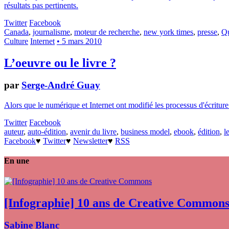
résultats pas pertinents.
Twitter
Facebook
Canada
,
journalisme
,
moteur de recherche
,
new york times
,
presse
,
Q
Culture
Internet
• 5 mars 2010
L’oeuvre ou le livre ?
par
Serge-André Guay
Alors que le numérique et Internet ont modifié les processus d'écriture e
Twitter
Facebook
auteur
,
auto-édition
,
avenir du livre
,
business model
,
ebook
,
édition
,
l
Facebook
♥
Twitter
♥
Newsletter
♥
RSS
En une
[Infographie] 10 ans de Creative Common
Sabine Blanc