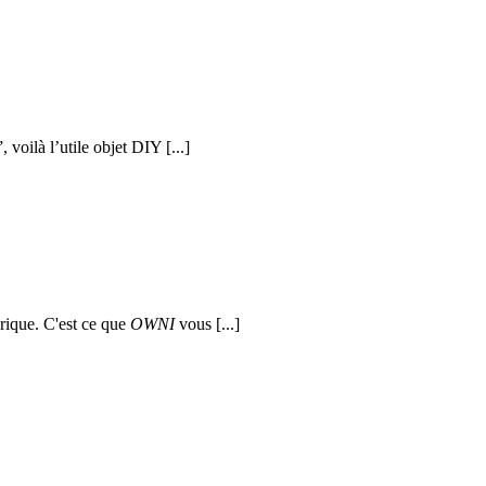
voilà l’utile objet DIY [...]
érique. C'est ce que
OWNI
vous [...]