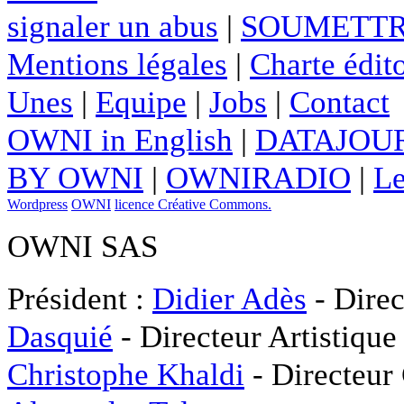
signaler un abus
|
SOUMETTR
Mentions légales
|
Charte édito
Unes
|
Equipe
|
Jobs
|
Contact
OWNI in English
|
DATAJOUR
BY OWNI
|
OWNIRADIO
|
Le
Wordpress
OWNI
licence Créative Commons.
OWNI SAS
Président :
Didier Adès
- Direc
Dasquié
- Directeur Artistique
Christophe Khaldi
- Directeur