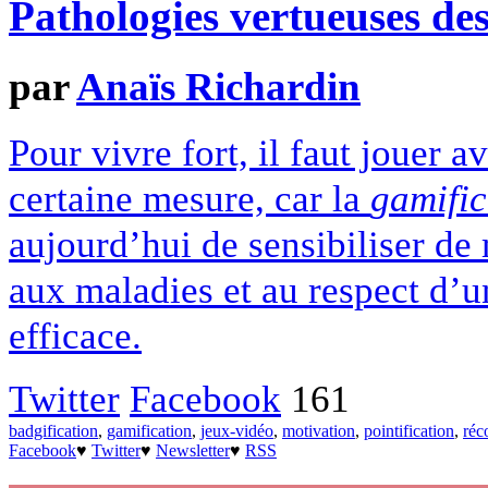
Pathologies vertueuses des
par
Anaïs Richardin
Pour vivre fort, il faut jouer 
certaine mesure, car la
gamific
aujourd’hui de sensibiliser de 
aux maladies et au respect d’un
efficace.
Twitter
Facebook
161
badgification
,
gamification
,
jeux-vidéo
,
motivation
,
pointification
,
réc
Facebook
♥
Twitter
♥
Newsletter
♥
RSS