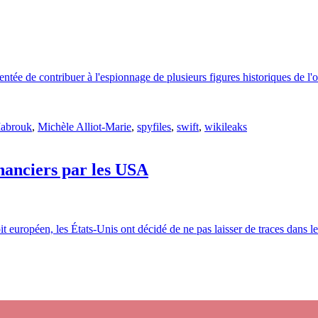
e de contribuer à l'espionnage de plusieurs figures historiques de l'opp
abrouk
,
Michèle Alliot-Marie
,
spyfiles
,
swift
,
wikileaks
inanciers par les USA
t européen, les États-Unis ont décidé de ne pas laisser de traces dans leu