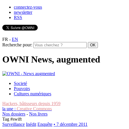
connectez-vous
newsletter
RSS
FR
-
EN
Recherche pour:
OWNI News, augmented
Societé
Pouvoirs
Cultures numériques
Hackers, bâtisseurs depuis 1959
la une :
Creative Commons
Nos dossiers
-
Nos livres
Tag #
swift
Surveillance
Inédit
Enquête
• 7 décembre 2011