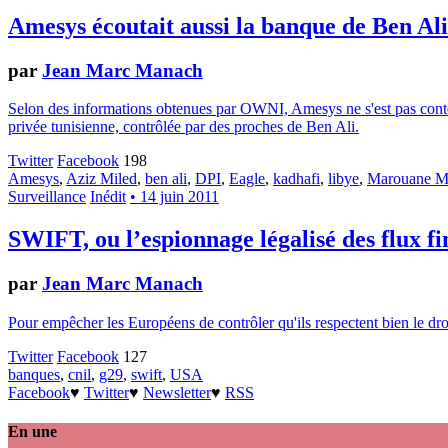
Amesys écoutait aussi la banque de Ben Ali
par
Jean Marc Manach
Selon des informations obtenues par OWNI, Amesys ne s'est pas contenté
privée tunisienne, contrôlée par des proches de Ben Ali.
Twitter
Facebook
198
Amesys
,
Aziz Miled
,
ben ali
,
DPI
,
Eagle
,
kadhafi
,
libye
,
Marouane M
Surveillance
Inédit
• 14 juin 2011
SWIFT, ou l’espionnage légalisé des flux f
par
Jean Marc Manach
Pour empêcher les Européens de contrôler qu'ils respectent bien le droi
Twitter
Facebook
127
banques
,
cnil
,
g29
,
swift
,
USA
Facebook
♥
Twitter
♥
Newsletter
♥
RSS
En une