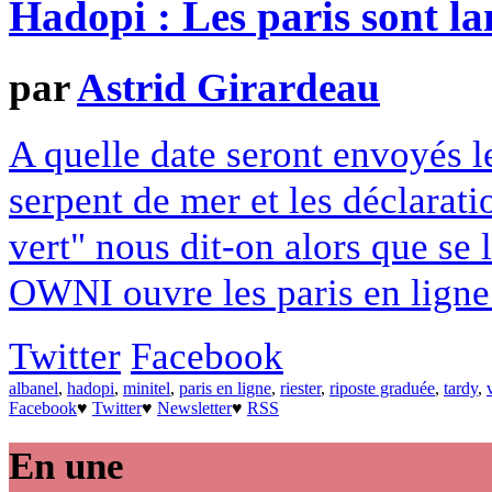
Hadopi : Les paris sont la
par
Astrid Girardeau
A quelle date seront envoyés l
serpent de mer et les déclarati
vert" nous dit-on alors que se 
OWNI ouvre les paris en ligne
Twitter
Facebook
albanel
,
hadopi
,
minitel
,
paris en ligne
,
riester
,
riposte graduée
,
tardy
,
Facebook
♥
Twitter
♥
Newsletter
♥
RSS
En une