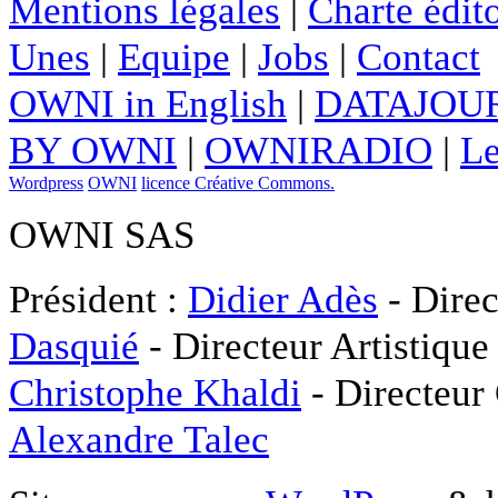
Mentions légales
|
Charte édito
Unes
|
Equipe
|
Jobs
|
Contact
OWNI in English
|
DATAJOUR
BY OWNI
|
OWNIRADIO
|
Le
Wordpress
OWNI
licence Créative Commons.
OWNI SAS
Président :
Didier Adès
- Direc
Dasquié
- Directeur Artistique
Christophe Khaldi
- Directeur
Alexandre Talec