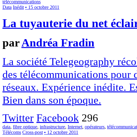
télécommunications
Data
Inédit
• 15 octobre 2011
La tuyauterie du net éclai
par
Andréa Fradin
La société Telegeography réco
des télécommunications pour d
réseaux. Expérience inédite. Es
Bien dans son époque.
Twitter
Facebook
296
data
,
fibre optique
,
infrastructure
,
Internet
,
opérateurs
,
télécommunicat
Télécoms
Cross-post
• 12 octobre 2011