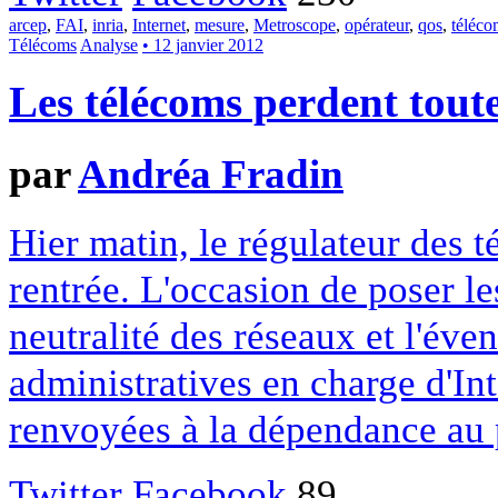
arcep
,
FAI
,
inria
,
Internet
,
mesure
,
Metroscope
,
opérateur
,
qos
,
téléco
Télécoms
Analyse
• 12 janvier 2012
Les télécoms perdent toute
par
Andréa Fradin
Hier matin, le régulateur des 
rentrée. L'occasion de poser le
neutralité des réseaux et l'éven
administratives en charge d'I
renvoyées à la dépendance au 
Twitter
Facebook
89