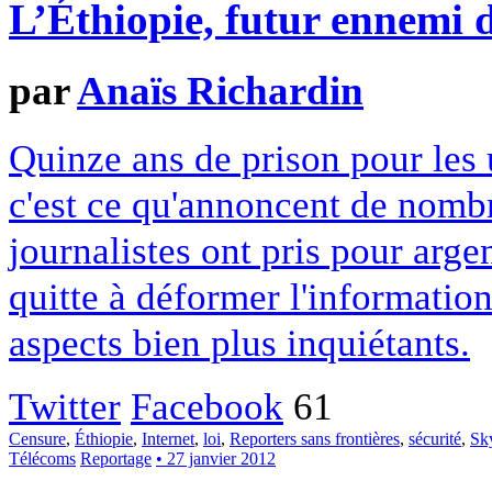
L’Éthiopie, futur ennemi d
par
Anaïs Richardin
Quinze ans de prison pour les 
c'est ce qu'annoncent de nomb
journalistes ont pris pour ar
quitte à déformer l'information
aspects bien plus inquiétants.
Twitter
Facebook
61
Censure
,
Éthiopie
,
Internet
,
loi
,
Reporters sans frontières
,
sécurité
,
Sk
Télécoms
Reportage
• 27 janvier 2012