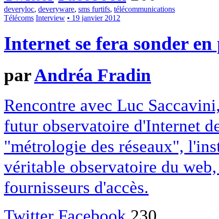
deveryloc
,
deveryware
,
sms furtifs
,
télécommunications
Télécoms
Interview
• 19 janvier 2012
Internet se fera sonder e
par
Andréa Fradin
Rencontre avec Luc Saccavini,
futur observatoire d'Internet de
"métrologie des réseaux", l'ins
véritable observatoire du web,
fournisseurs d'accès.
Twitter
Facebook
230