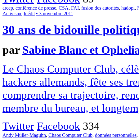
arcep
,
conférence de presse
,
CSA
,
FAI
,
fusion des autorités
,
hadopi
,
Activisme
Inédit
• 3 novembre 2011
30 ans de bidouille politiq
par
Sabine Blanc et Opheli
Le Chaos Computer Club, célèb
hackers allemands, fête ses tr
comprendre sa trajectoire, re
membre du bureau, et longtemp
Twitter
Facebook
334
Andy Müller-Maguhn
,
Chaos Computer Club
,
données personnelles
,