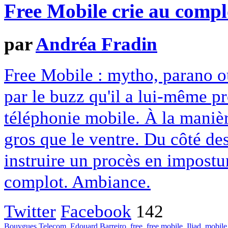
Free Mobile crie au compl
par
Andréa Fradin
Free Mobile : mytho, parano o
par le buzz qu'il a lui-même p
téléphonie mobile. À la manièr
gros que le ventre. Du côté de
instruire un procès en impostur
complot. Ambiance.
Twitter
Facebook
142
Bouygues Telecom
,
Edouard Barreiro
,
free
,
free mobile
,
Iliad
,
mobile