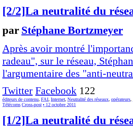
[2/2]La neutralité du rése
par
Stéphane Bortzmeyer
Après avoir montré l'importan
radeau", sur le réseau, Stépha
l'argumentaire des "anti-neutra
Twitter
Facebook
122
éditeurs de contenu
,
FAI
,
Internet
,
Neutralité des réseaux
,
opérateurs
,
Télécoms
Cross-post
• 12 octobre 2011
[1/2]La neutralité du rése