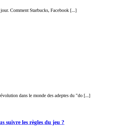
 jour. Comment Starbucks, Facebook [...]
évolution dans le monde des adeptes du "do [...]
s suivre les règles du jeu ?