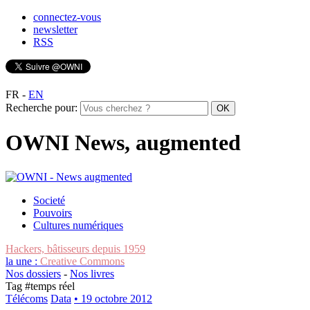
connectez-vous
newsletter
RSS
FR
-
EN
Recherche pour:
OWNI News, augmented
Societé
Pouvoirs
Cultures numériques
Hackers, bâtisseurs depuis 1959
la une :
Creative Commons
Nos dossiers
-
Nos livres
Tag #
temps réel
Télécoms
Data
• 19 octobre 2012