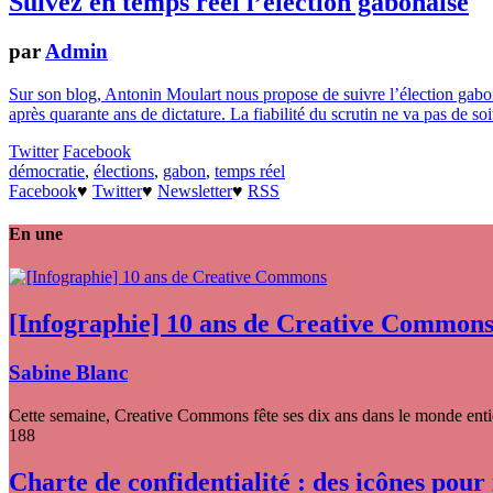
Suivez en temps réel l’élection gabonaise
par
Admin
Sur son blog, Antonin Moulart nous propose de suivre l’élection gabon
après quarante ans de dictature. La fiabilité du scrutin ne va pas de so
Twitter
Facebook
démocratie
,
élections
,
gabon
,
temps réel
Facebook
♥
Twitter
♥
Newsletter
♥
RSS
En une
[Infographie] 10 ans de Creative Common
Sabine Blanc
Cette semaine, Creative Commons fête ses dix ans dans le monde entier
188
Charte de confidentialité : des icônes pour