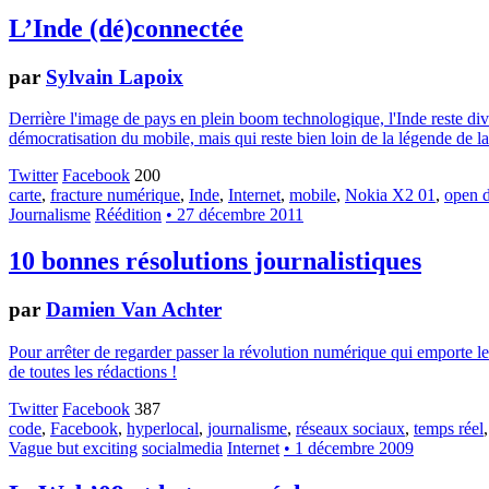
L’Inde (dé)connectée
par
Sylvain Lapoix
Derrière l'image de pays en plein boom technologique, l'Inde reste div
démocratisation du mobile, mais qui reste bien loin de la légende de la
Twitter
Facebook
200
carte
,
fracture numérique
,
Inde
,
Internet
,
mobile
,
Nokia X2 01
,
open d
Journalisme
Réédition
• 27 décembre 2011
10 bonnes résolutions journalistiques
par
Damien Van Achter
Pour arrêter de regarder passer la révolution numérique qui emporte le
de toutes les rédactions !
Twitter
Facebook
387
code
,
Facebook
,
hyperlocal
,
journalisme
,
réseaux sociaux
,
temps réel
Vague but exciting
socialmedia
Internet
• 1 décembre 2009