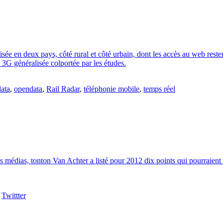
isée en deux pays, côté rural et côté urbain, dont les accès au web reste
 3G généralisée colportée par les études.
ata
,
opendata
,
Rail Radar
,
téléphonie mobile
,
temps réel
s médias, tonton Van Achter a listé pour 2012 dix points qui pourraient
,
Twittter