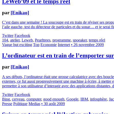
LeWeb’09 et le temps réel
par
[Enikao]
C’est dans une semaine ! La soucoupe est en train de réviser ses propuls
l’aile gauche, test du détecteur de particules et du sonar… et je serai fi
Twitter
Facebook
104
,
atelier
,
Leweb
,
Pearltrees
,
programme
,
spoeaker
,
temps réel
Vague but exciting
Top
Economie
Internet
• 26 novembre 2009
L’ordinateur est en train de l’emporter su
par
[Enikao]
A ses débuts, l’ordinateur était une grosse calculatrice avec des bouc
externes, ce fut aussi progressivement une machine à écrire, à mettre 
permettre à son utilisateur d’interagir avec des applications distantes,
Twitter
Facebook
Bing
,
cerveau
,
computer
,
good enough
,
Google
,
IBM
,
infosphère
,
Jac
Presse
Politique
Medias
• 30 août 2009