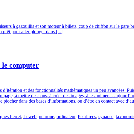
eurs à gazouillis et son moteur à billets, coup de chiffon sur le pare-br
n prêt pour aller plonger dans [...]
r le computer
les d’itération et des fonctionnalités mathématiques un peu avancées. Pu
en page, à mettre des sons, à créer des images, à les animer… aujourd’hu
 de piocher dans des bases d’informations, ou d’être en contact avec d’au
ques Perret
,
Leweb
,
neurone
,
ordinateur
,
Pearltrees
,
synapse
,
taxonomi