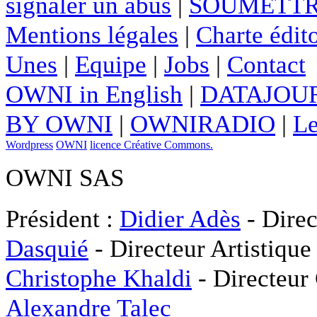
signaler un abus
|
SOUMETTR
Mentions légales
|
Charte édito
Unes
|
Equipe
|
Jobs
|
Contact
OWNI in English
|
DATAJOUR
BY OWNI
|
OWNIRADIO
|
Le
Wordpress
OWNI
licence Créative Commons.
OWNI SAS
Président :
Didier Adès
- Direc
Dasquié
- Directeur Artistique
Christophe Khaldi
- Directeur
Alexandre Talec