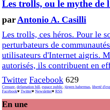
Les trolls, ou le mythe de 
par
Antonio A. Casilli
Les trolls, ces héros. Pour le 
perturbateurs de communautés 
utilisateurs d'Internet aigris.
autorisés, ils contribuent en ef
Twitter
Facebook
629
Censure
,
defamation bill
,
espace public
,
jürgen habermas
,
liberté d'ex
Facebook
♥
Twitter
♥
Newsletter
♥
RSS
En une