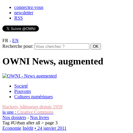
connectez-vous
newsletter
RSS
FR
-
EN
Recherche pour:
OWNI News, augmented
Societé
Pouvoirs
Cultures numériques
Hackers, bâtisseurs depuis 1959
la une :
Creative Commons
Nos dossiers
-
Nos livres
Tag #
Urban after all
> page 3
Economie
Inédit
• 24 janvier 2011