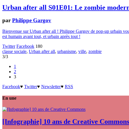
Urban after all S01E01: Le zombie moderne
par
Philippe Gargov
Bienvenue sur Urban after all ! Philippe Gargov de pop-up urbain vo
est humain avant tout, et urbain après tout !
Twitter
Facebook
180
classe sociale
,
Urban after all
,
urbanisme
,
ville
,
zombie
3/3
1
2
3
Facebook
♥
Twitter
♥
Newsletter
♥
RSS
En une
[Infographie] 10 ans de Creative Common