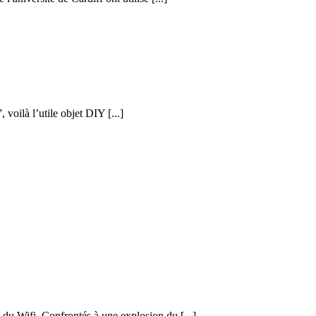
voilà l’utile objet DIY [...]
 du Wifi. Confrontés à une explosion du [...]