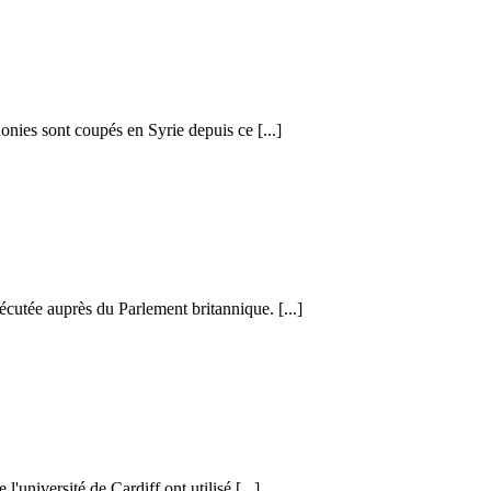
honies sont coupés en Syrie depuis ce [...]
cutée auprès du Parlement britannique. [...]
l'université de Cardiff ont utilisé [...]