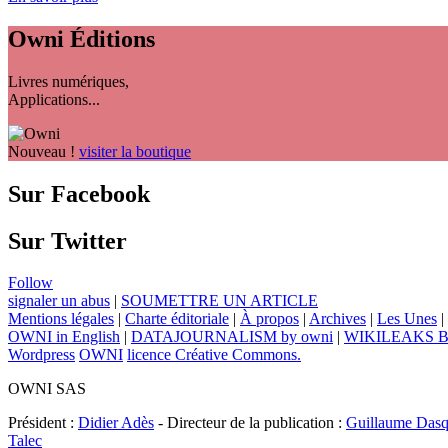
Owni
Éditions
Livres numériques,
Applications...
Nouveau !
visiter la boutique
Sur Facebook
Sur Twitter
Follow
signaler un abus
|
SOUMETTRE UN ARTICLE
Mentions légales
|
Charte éditoriale
|
À propos
|
Archives
|
Les Unes
|
OWNI in English
|
DATAJOURNALISM by owni
|
WIKILEAKS 
Wordpress
OWNI
licence Créative Commons.
OWNI SAS
Président :
Didier Adès
- Directeur de la publication :
Guillaume Dasq
Talec