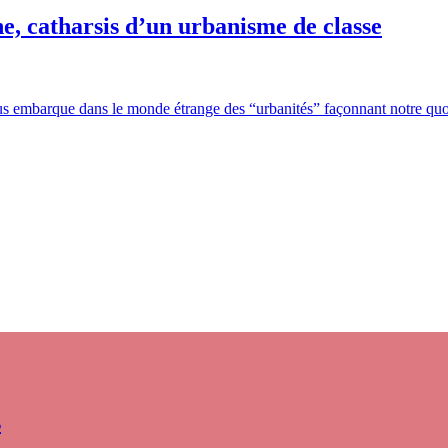
, catharsis d’un urbanisme de classe
us embarque dans le monde étrange des “urbanités” façonnant notre quo
s