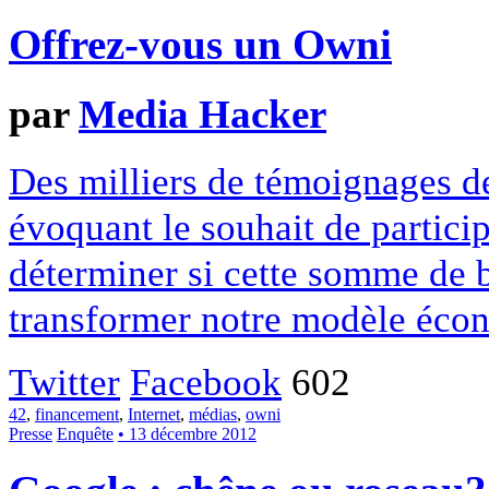
Offrez-vous un Owni
par
Media Hacker
Des milliers de témoignages de
évoquant le souhait de particip
déterminer si cette somme de 
transformer notre modèle écon
Twitter
Facebook
602
42
,
financement
,
Internet
,
médias
,
owni
Presse
Enquête
• 13 décembre 2012