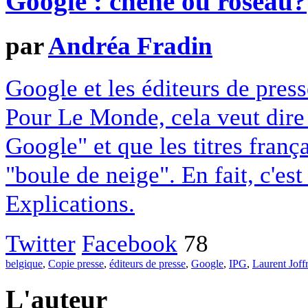
Google : chêne ou roseau?
par
Andréa Fradin
Google et les éditeurs de pres
Pour Le Monde, cela veut dire q
Google" et que les titres franç
"boule de neige". En fait, c'es
Explications.
Twitter
Facebook
78
belgique
,
Copie presse
,
éditeurs de presse
,
Google
,
IPG
,
Laurent Joff
L'auteur