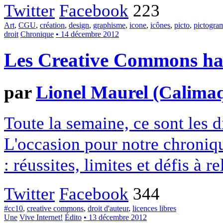
Twitter
Facebook
223
Art
,
CGU
,
création
,
design
,
graphisme
,
icone
,
icônes
,
picto
,
pictogr
droit
Chronique
• 14 décembre 2012
Les Creative Commons hack
par
Lionel Maurel (Calima
Toute la semaine, ce sont les
L'occasion pour notre chroniqu
: réussites, limites et défis à re
Twitter
Facebook
344
#cc10
,
creative commons
,
droit d'auteur
,
licences libres
Une
Vive Internet!
Édito
• 13 décembre 2012