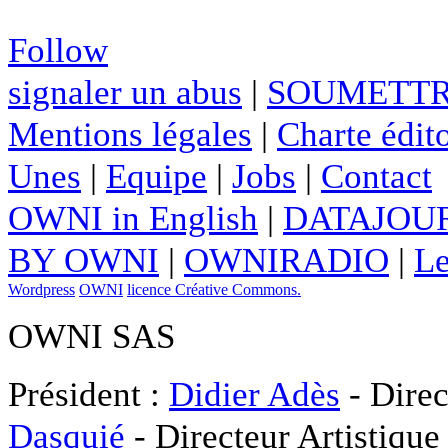
Follow
signaler un abus
|
SOUMETTR
Mentions légales
|
Charte édito
Unes
|
Equipe
|
Jobs
|
Contact
OWNI in English
|
DATAJOUR
BY OWNI
|
OWNIRADIO
|
Le
Wordpress
OWNI
licence Créative Commons.
OWNI SAS
Président :
Didier Adès
- Direc
Dasquié
- Directeur Artistique