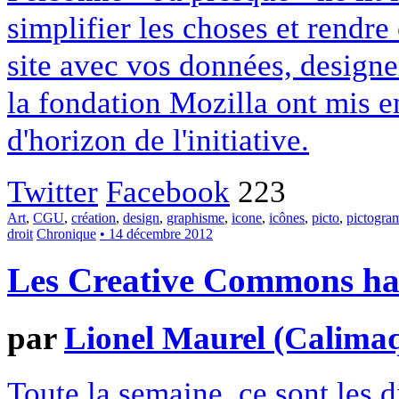
simplifier les choses et rendr
site avec vos données, designe
la fondation Mozilla ont mis en
d'horizon de l'initiative.
Twitter
Facebook
223
Art
,
CGU
,
création
,
design
,
graphisme
,
icone
,
icônes
,
picto
,
pictogr
droit
Chronique
• 14 décembre 2012
Les Creative Commons hack
par
Lionel Maurel (Calima
Toute la semaine, ce sont les