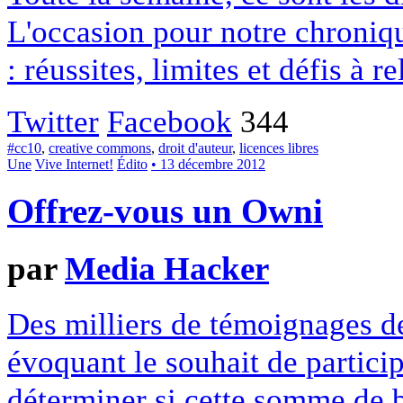
L'occasion pour notre chroniqu
: réussites, limites et défis à re
Twitter
Facebook
344
#cc10
,
creative commons
,
droit d'auteur
,
licences libres
Une
Vive Internet!
Édito
• 13 décembre 2012
Offrez-vous un Owni
par
Media Hacker
Des milliers de témoignages de
évoquant le souhait de particip
déterminer si cette somme de 