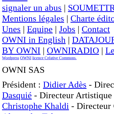
signaler un abus
|
SOUMETTR
Mentions légales
|
Charte édito
Unes
|
Equipe
|
Jobs
|
Contact
OWNI in English
|
DATAJOUR
BY OWNI
|
OWNIRADIO
|
Le
Wordpress
OWNI
licence Créative Commons.
OWNI SAS
Président :
Didier Adès
- Direc
Dasquié
- Directeur Artistique
Christophe Khaldi
- Directeur