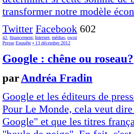
transformer notre modèle écon
Twitter
Facebook
602
42
,
financement
,
Internet
,
médias
,
owni
Presse
Enquête
• 13 décembre 2012
Google : chêne ou roseau?
par
Andréa Fradin
Google et les éditeurs de pres
Pour Le Monde, cela veut dire q
Google" et que les titres franç
"boule de neige". En fait, c'es