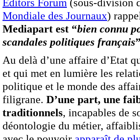
Editors Forum
(sous-division d
Mondiale des Journaux
) rappe
Mediapart est “
bien connu po
scandales politiques français
Au delà d’une affaire d’Etat q
et qui met en lumière les relat
politique et le monde des affa
filigrane.
D’une part,
une fai
traditionnels
, incapables de s
déontologie du métier, affaiblis
avec le pouvoir
apparaît de pl