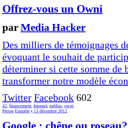
Offrez-vous un Owni
par
Media Hacker
Des milliers de témoignages de
évoquant le souhait de particip
déterminer si cette somme de 
transformer notre modèle écon
Twitter
Facebook
602
42
,
financement
,
Internet
,
médias
,
owni
Presse
Enquête
• 13 décembre 2012
Google : chêne ou roseau?