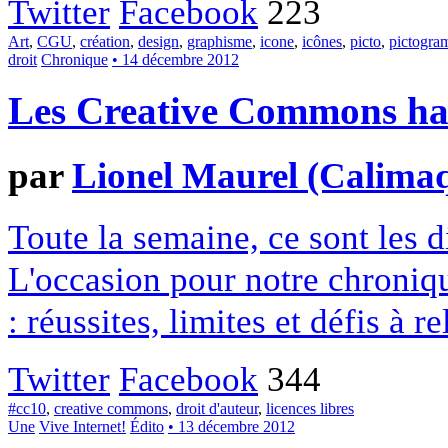
Twitter
Facebook
223
Art
,
CGU
,
création
,
design
,
graphisme
,
icone
,
icônes
,
picto
,
pictogr
droit
Chronique
• 14 décembre 2012
Les Creative Commons hack
par
Lionel Maurel (Calima
Toute la semaine, ce sont les
L'occasion pour notre chroniqu
: réussites, limites et défis à re
Twitter
Facebook
344
#cc10
,
creative commons
,
droit d'auteur
,
licences libres
Une
Vive Internet!
Édito
• 13 décembre 2012