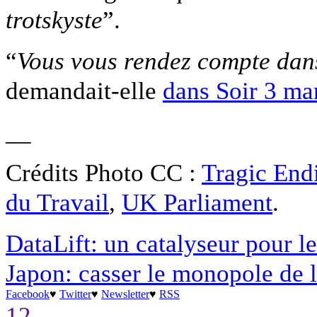
trotskyste
”.
“
Vous vous rendez compte dans
demandait-elle
d
ans Soir 3 mar
__
Crédits Photo CC :
Tragic End
du Travail
,
UK Parliament
.
DataLift: un catalyseur pour 
Japon: casser le monopole de 
Facebook
♥
Twitter
♥
Newsletter
♥
RSS
12