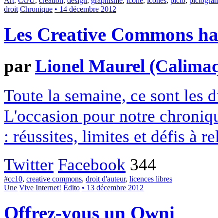
Art
,
CGU
,
création
,
design
,
graphisme
,
icone
,
icônes
,
picto
,
pictogr
droit
Chronique
• 14 décembre 2012
Les Creative Commons hack
par
Lionel Maurel (Calima
Toute la semaine, ce sont les
L'occasion pour notre chroniqu
: réussites, limites et défis à re
Twitter
Facebook
344
#cc10
,
creative commons
,
droit d'auteur
,
licences libres
Une
Vive Internet!
Édito
• 13 décembre 2012
Offrez-vous un Owni