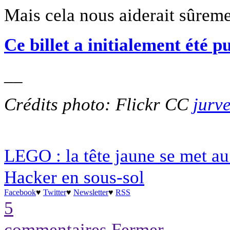
Mais cela nous aiderait sûremen
Ce billet a initialement été 
__
Crédits photo: Flickr CC
jurv
LEGO : la tête jaune se met au
Hacker en sous-sol
Facebook
♥
Twitter
♥
Newsletter
♥
RSS
5
commentaires
Fermer