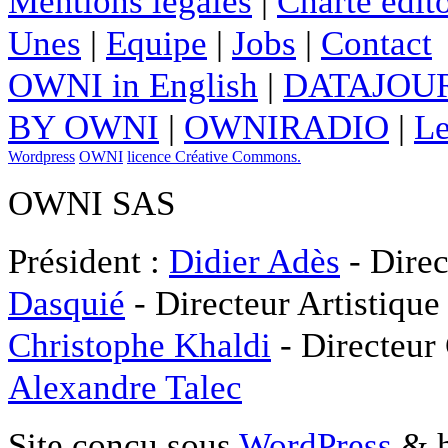
Mentions légales
|
Charte édito
Unes
|
Equipe
|
Jobs
|
Contact
OWNI in English
|
DATAJOUR
BY OWNI
|
OWNIRADIO
|
Le
Wordpress
OWNI
licence Créative Commons.
OWNI SAS
Président :
Didier Adès
- Direc
Dasquié
- Directeur Artistique
Christophe Khaldi
- Directeur
Alexandre Talec
Site conçu sous
WordPress
& h