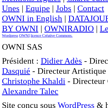
Unes
|
Equipe
|
Jobs
|
Contact
OWNI in English
|
DATAJOUR
BY OWNI
|
OWNIRADIO
|
Le
Wordpress
OWNI
licence Créative Commons.
OWNI SAS
Président :
Didier Adès
- Direc
Dasquié
- Directeur Artistique
Christophe Khaldi
- Directeur
Alexandre Talec
Site conçu sous
WordPress
& h