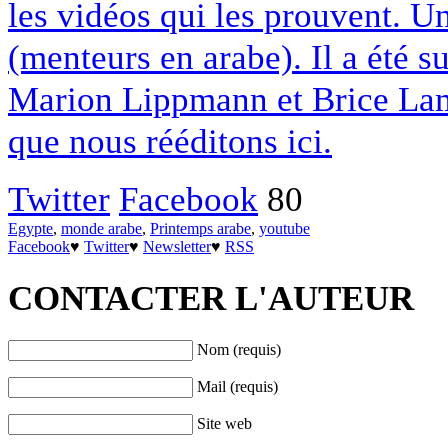
les vidéos qui les prouvent. 
(menteurs en arabe). Il a été s
Marion Lippmann et Brice Lamb
que nous rééditons ici.
Twitter
Facebook
80
Egypte
,
monde arabe
,
Printemps arabe
,
youtube
Facebook
♥
Twitter
♥
Newsletter
♥
RSS
CONTACTER L'AUTEUR
Nom (requis)
Mail (requis)
Site web