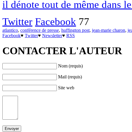
il dénote tout de même dans le
Twitter
Facebook
77
atlantico
,
conférence de presse
,
huffington post
,
jean-marie charon
,
je
Facebook
♥
Twitter
♥
Newsletter
♥
RSS
CONTACTER L'AUTEUR
Nom (requis)
Mail (requis)
Site web