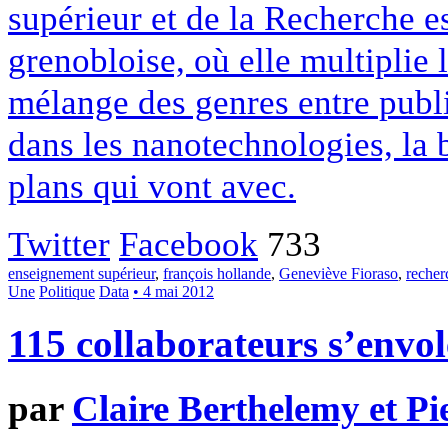
supérieur et de la Recherche es
grenobloise, où elle multiplie 
mélange des genres entre publi
dans les nanotechnologies, la b
plans qui vont avec.
Twitter
Facebook
733
enseignement supérieur
,
françois hollande
,
Geneviève Fioraso
,
recher
Une
Politique
Data
• 4 mai 2012
115 collaborateurs s’envol
par
Claire Berthelemy et Pi