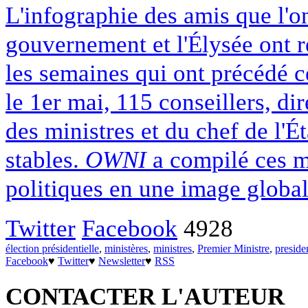
L'infographie des amis que l'
gouvernement et l'Élysée ont r
les semaines qui ont précédé ce
le 1er mai, 115 conseillers, di
des ministres et du chef de l'É
stables.
OWNI
a compilé ces m
politiques en une image globale
Twitter
Facebook
4928
élection présidentielle
,
ministères
,
ministres
,
Premier Ministre
,
presiden
Facebook
♥
Twitter
♥
Newsletter
♥
RSS
CONTACTER L'AUTEUR