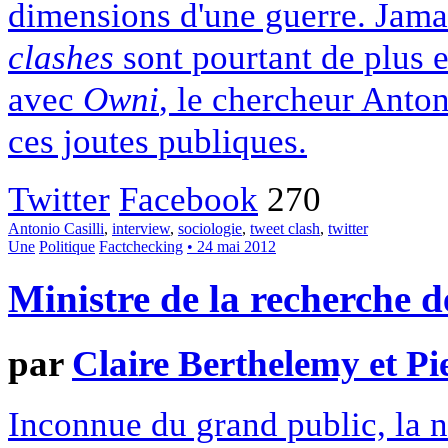
dimensions d'une guerre. Jamai
clashes
sont pourtant de plus e
avec
Owni
, le chercheur Anton
ces joutes publiques.
Twitter
Facebook
270
Antonio Casilli
,
interview
,
sociologie
,
tweet clash
,
twitter
Une
Politique
Factchecking
• 24 mai 2012
Ministre de la recherche d
par
Claire Berthelemy et Pi
Inconnue du grand public, la 