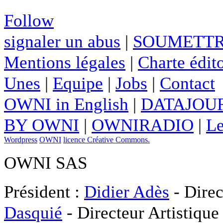
Follow
signaler un abus
|
SOUMETTR
Mentions légales
|
Charte édito
Unes
|
Equipe
|
Jobs
|
Contact
OWNI in English
|
DATAJOUR
BY OWNI
|
OWNIRADIO
|
Le
Wordpress
OWNI
licence Créative Commons.
OWNI SAS
Président :
Didier Adès
- Direc
Dasquié
- Directeur Artistique