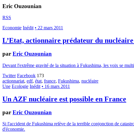
Eric Ouzounian
RSS
Economie
Inédit
• 22 mars 2011
L’Etat, actionnaire prédateur du nucléaire
par
Eric Ouzounian
Devant l'extrême gravité de la situation à Fukushima, les voix se multi
Twitter
Facebook
173
actionnariat
,
edf
,
état
,
france
,
Fukushima
,
nucléaire
Une
Ecologie
Inédit
• 16 mars 2011
Un AZF nucléaire est possible en France
par
Eric Ouzounian
Si l'accident de Fukushima relève de la terrible conjonction de catast
d'économie.