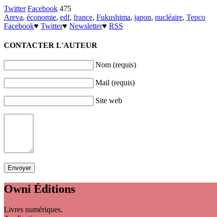
Twitter
Facebook
475
Areva
,
économie
,
edf
,
france
,
Fukushima
,
japon
,
nucléaire
,
Tepco
Facebook
♥
Twitter
♥
Newsletter
♥
RSS
CONTACTER L'AUTEUR
Nom (requis)
Mail (requis)
Site web
Owni
Éditions
Livres numériques,