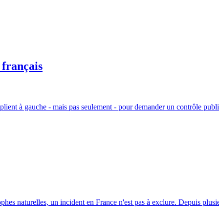
 français
plient à gauche - mais pas seulement - pour demander un contrôle public 
rophes naturelles, un incident en France n'est pas à exclure. Depuis plu