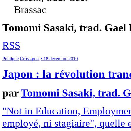
Tomomi Sasaki, trad. Gael 
RSS
Politique
Cross-post
• 18 décembre 2010
Japon : la révolution tra
par
Tomomi Sasaki, trad. G
"Not in Education, Employment,
employé, ni stagiaire", quelle