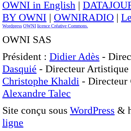
OWNI in English
|
DATAJOUR
BY OWNI
|
OWNIRADIO
|
Le
Wordpress
OWNI
licence Créative Commons.
OWNI SAS
Président :
Didier Adès
- Direc
Dasquié
- Directeur Artistique
Christophe Khaldi
- Directeur
Alexandre Talec
Site conçu sous
WordPress
& h
ligne