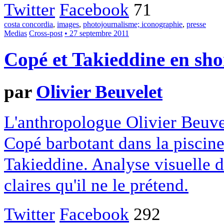
Twitter
Facebook
71
costa concordia
,
images
,
photojournalisme; iconographie
,
presse
Medias
Cross-post
• 27 septembre 2011
Copé et Takieddine en sho
par
Olivier Beuvelet
L'anthropologue Olivier Beuve
Copé barbotant dans la piscin
Takieddine. Analyse visuelle d
claires qu'il ne le prétend.
Twitter
Facebook
292