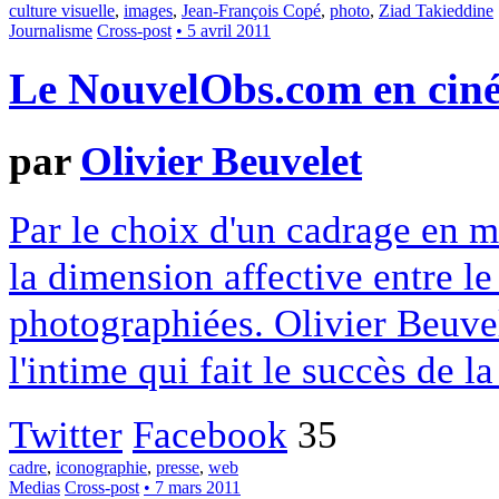
culture visuelle
,
images
,
Jean-François Copé
,
photo
,
Ziad Takieddine
Journalisme
Cross-post
• 5 avril 2011
Le NouvelObs.com en cin
par
Olivier Beuvelet
Par le choix d'un cadrage en 
la dimension affective entre le 
photographiées. Olivier Beuvel
l'intime qui fait le succès de l
Twitter
Facebook
35
cadre
,
iconographie
,
presse
,
web
Medias
Cross-post
• 7 mars 2011