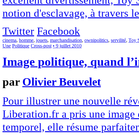
notion d'esclavage, à travers l
Twitter
Facebook
cinema
,
homme
,
jouets
,
marchandisation
,
ownipolitics
,
servilité
,
Toy 
Une
Politique
Cross-post
• 9 juillet 2010
Image politique, quand l’in
par
Olivier Beuvelet
Pour illustrer une nouvelle rév
Liberation.fr a pris une image
temporel, elle résume parfaitem