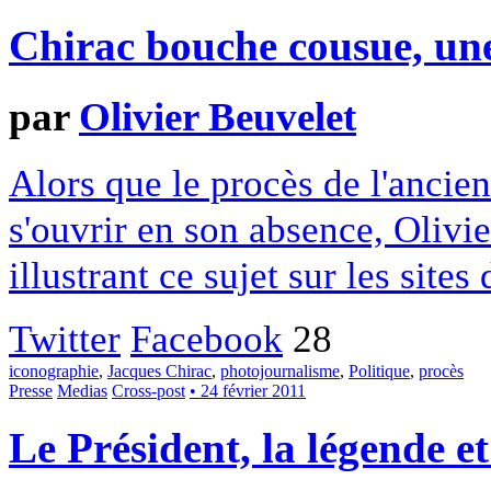
Chirac bouche cousue, un
par
Olivier Beuvelet
Alors que le procès de l'ancie
s'ouvrir en son absence, Olivi
illustrant ce sujet sur les sites
Twitter
Facebook
28
iconographie
,
Jacques Chirac
,
photojournalisme
,
Politique
,
procès
Presse
Medias
Cross-post
• 24 février 2011
Le Président, la légende et 