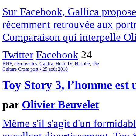
Sur Facebook, Gallica propose
récemment retrouvée aux portra
Comparaison qui interpelle Oli
Twitter
Facebook
24
BNF
,
découvertes
,
Gallica
,
Henri IV
,
Histoire
,
tête
Culture
Cross-post
• 25 août 2010
Toy Story 3, l’homme est
par
Olivier Beuvelet
Même s'il s'agit d'un formidab
excellent divertissement, Toy S