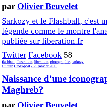
par
Olivier Beuvelet
Sarkozy et le Flashball, c'est 
légende comme le montre l'ana
publiée sur liberation.fr
Twitter
Facebook
58
flashball
,
illustration
,
liberation
,
photographie
,
sarkozy
Culture
Cross-post
• 25 janvier 2011
Naissance d’une iconograp
Maghreb?
par
Olivier Beuvelet