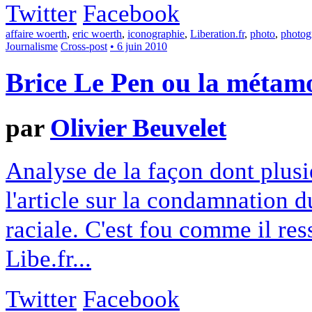
Twitter
Facebook
affaire woerth
,
eric woerth
,
iconographie
,
Liberation.fr
,
photo
,
photog
Journalisme
Cross-post
• 6 juin 2010
Brice Le Pen ou la métam
par
Olivier Beuvelet
Analyse de la façon dont plusie
l'article sur la condamnation d
raciale. C'est fou comme il re
Libe.fr...
Twitter
Facebook