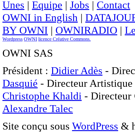
Unes
|
Equipe
|
Jobs
|
Contact
OWNI in English
|
DATAJOUR
BY OWNI
|
OWNIRADIO
|
Le
Wordpress
OWNI
licence Créative Commons.
OWNI SAS
Président :
Didier Adès
- Direc
Dasquié
- Directeur Artistique
Christophe Khaldi
- Directeur
Alexandre Talec
Site conçu sous
WordPress
& h