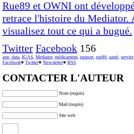
Rue89 et OWNI ont développé u
retrace l'histoire du Mediator.
visualisez tout ce qui a bugué.
Twitter
Facebook
156
app_data
,
IGAS
,
Mediator
,
médicament
,
rapport
,
rue89
,
santé
,
servier
Facebook
♥
Twitter
♥
Newsletter
♥
RSS
CONTACTER L'AUTEUR
Nom (requis)
Mail (requis)
Site web