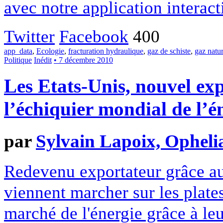
avec notre application interact
Twitter
Facebook
400
app_data
,
Ecologie
,
fracturation hydraulique
,
gaz de schiste
,
gaz natur
Politique
Inédit
• 7 décembre 2010
Les Etats-Unis, nouvel ex
l’échiquier mondial de l’é
par
Sylvain Lapoix, Opheli
Redevenu exportateur grâce aux
viennent marcher sur les plate
marché de l'énergie grâce à le