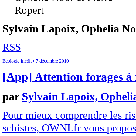
Sylvain Lapoix, Ophelia No
RSS
Ecologie
Inédit
• 7 décembre 2010
[App] Attention forages à 
par
Sylvain Lapoix, Opheli
Pour mieux comprendre les risq
schistes, OWNI.fr vous propos