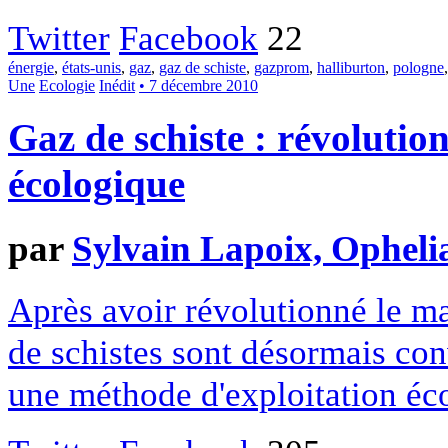
Twitter
Facebook
22
énergie
,
états-unis
,
gaz
,
gaz de schiste
,
gazprom
,
halliburton
,
pologne
Une
Ecologie
Inédit
• 7 décembre 2010
Gaz de schiste : révolutio
écologique
par
Sylvain Lapoix, Opheli
Après avoir révolutionné le ma
de schistes sont désormais con
une méthode d'exploitation éc