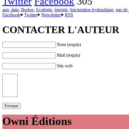
Twitter
Facebook
305
app_data
,
Borloo
,
Ecologie
,
énergie
,
fracturation hydraulique
,
gaz de 
Facebook
♥
Twitter
♥
Newsletter
♥
RSS
CONTACTER L'AUTEUR
Nom (requis)
Mail (requis)
Site web
Owni
Éditions