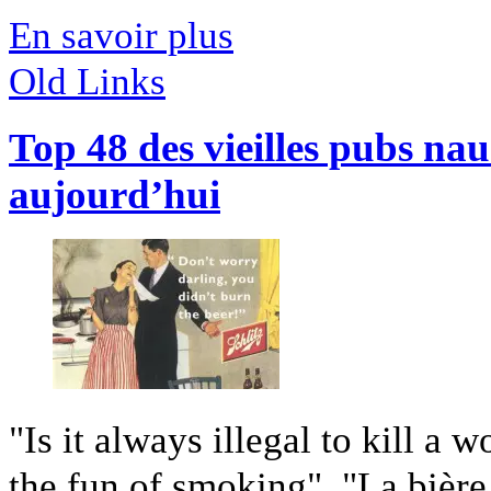
En savoir plus
Old Links
Top 48 des vieilles pubs na
aujourd’hui
"Is it always illegal to kill a
the fun of smoking", "La bière e