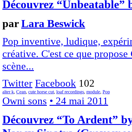
Découvrez “Unbeatable”
par
Lara Beswick
Pop inventive, ludique, expérim
créative. C'est ce que propose
scène...
Twitter
Facebook
102
alter k
,
Cean
,
cute horse cut
,
loaf recordings
,
module
,
Pop
Owni sons
• 24 mai 2011
Découvrez “To Ardent” by 