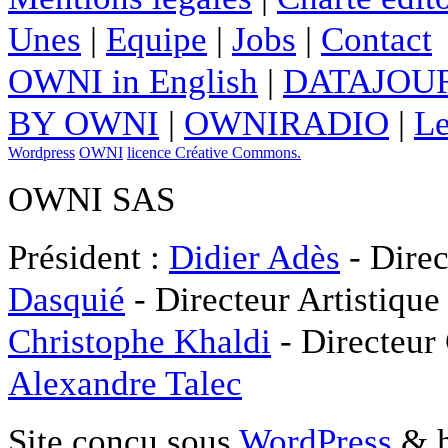
Unes
|
Equipe
|
Jobs
|
Contact
OWNI in English
|
DATAJOUR
BY OWNI
|
OWNIRADIO
|
Le
Wordpress
OWNI
licence Créative Commons.
OWNI SAS
Président :
Didier Adès
- Direc
Dasquié
- Directeur Artistique
Christophe Khaldi
- Directeur
Alexandre Talec
Site conçu sous
WordPress
& h