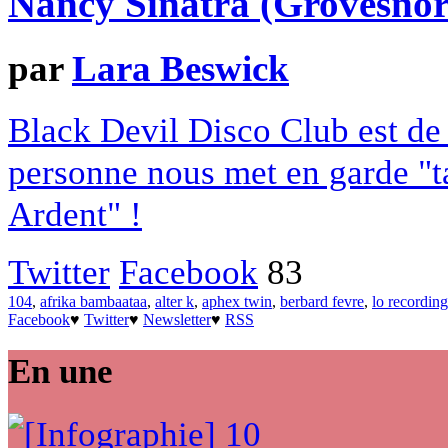
Nancy Sinatra (Grovesnor
par
Lara Beswick
Black Devil Disco Club est de 
personne nous met en garde "tak
Ardent" !
Twitter
Facebook
83
104
,
afrika bambaataa
,
alter k
,
aphex twin
,
berbard fevre
,
lo recording
Facebook
♥
Twitter
♥
Newsletter
♥
RSS
En une