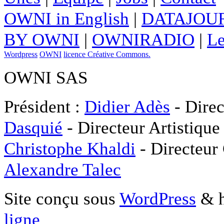
OWNI in English
|
DATAJOUR
BY OWNI
|
OWNIRADIO
|
Le
Wordpress
OWNI
licence Créative Commons.
OWNI SAS
Président :
Didier Adès
- Direc
Dasquié
- Directeur Artistique
Christophe Khaldi
- Directeur
Alexandre Talec
Site conçu sous
WordPress
& h
ligne