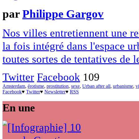
par
Philippe Gargov
Nos villes entretiennent une re
la fois intégré dans l'espace 
toutes sortes de tentatives de 
Twitter
Facebook
109
Amsterdam
,
érotisme
,
prostitution
,
sexe
,
Urban after all
,
urbanisme
,
vi
Facebook
♥
Twitter
♥
Newsletter
♥
RSS
En une