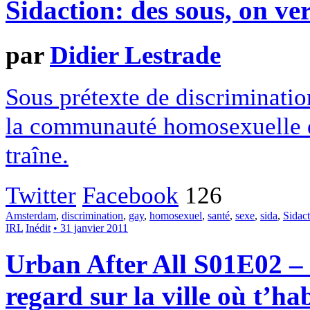
Sidaction: des sous, on ve
par
Didier Lestrade
Sous prétexte de discriminatio
la communauté homosexuelle de
traîne.
Twitter
Facebook
126
Amsterdam
,
discrimination
,
gay
,
homosexuel
,
santé
,
sexe
,
sida
,
Sidac
IRL
Inédit
• 31 janvier 2011
Urban After All S01E02 –
regard sur la ville où t’ha