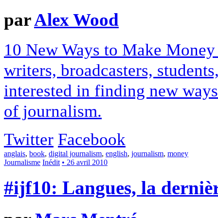
par
Alex Wood
10 New Ways to Make Money in
writers, broadcasters, student
interested in finding new way
of journalism.
Twitter
Facebook
anglais
,
book
,
digital journalism
,
english
,
journalism
,
money
Journalisme
Inédit
• 26 avril 2010
#ijf10: Langues, la dernièr