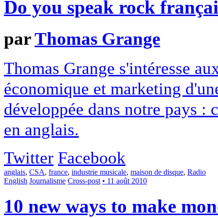
Do you speak rock françai
par
Thomas Grange
Thomas Grange s'intéresse aux 
économique et marketing d'une
développée dans notre pays : ce
en anglais.
Twitter
Facebook
anglais
,
CSA
,
france
,
industrie musicale
,
maison de disque
,
Radio
English
Journalisme
Cross-post
• 11 août 2010
10 new ways to make mone