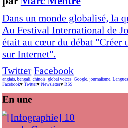
par
Marc Mentré
Dans un monde globalisé, la qu
Au Festival International de J
était au cœur du débat "Créer u
sur Internet".
Twitter
Facebook
anglais
,
bengali
,
chinois
,
global voices
,
Google
,
journalisme
,
Langues
Facebook
♥
Twitter
♥
Newsletter
♥
RSS
En une