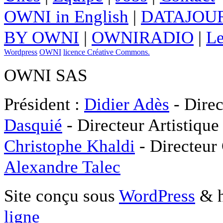
OWNI in English
|
DATAJOUR
BY OWNI
|
OWNIRADIO
|
Le
Wordpress
OWNI
licence Créative Commons.
OWNI SAS
Président :
Didier Adès
- Direc
Dasquié
- Directeur Artistique
Christophe Khaldi
- Directeur
Alexandre Talec
Site conçu sous
WordPress
& h
ligne