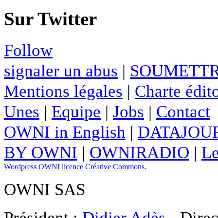
Sur Twitter
Follow
signaler un abus
|
SOUMETTR
Mentions légales
|
Charte édito
Unes
|
Equipe
|
Jobs
|
Contact
OWNI in English
|
DATAJOUR
BY OWNI
|
OWNIRADIO
|
Le
Wordpress
OWNI
licence Créative Commons.
OWNI SAS
Président :
Didier Adès
- Direc