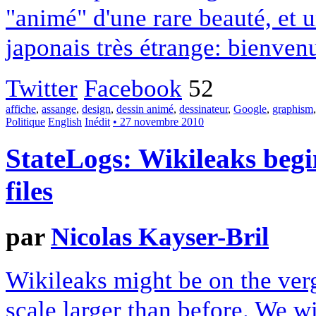
"animé" d'une rare beauté, et
japonais très étrange: bienven
Twitter
Facebook
52
affiche
,
assange
,
design
,
dessin animé
,
dessinateur
,
Google
,
graphism
Politique
English
Inédit
• 27 novembre 2010
StateLogs: Wikileaks begi
files
par
Nicolas Kayser-Bril
Wikileaks might be on the ver
scale larger than before. We wi