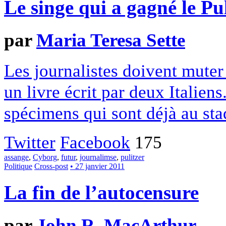
Le singe qui a gagné le Pu
par
Maria Teresa Sette
Les journalistes doivent muter 
un livre écrit par deux Italien
spécimens qui sont déjà au sta
Twitter
Facebook
175
assange
,
Cyborg
,
futur
,
journalimse
,
pulitzer
Politique
Cross-post
• 27 janvier 2011
La fin de l’autocensure
par
John R. MacArthur