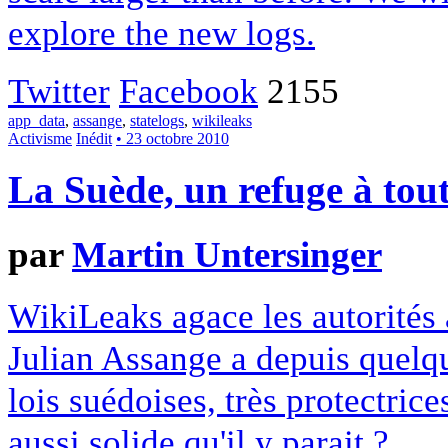
explore the new logs.
Twitter
Facebook
2155
app_data
,
assange
,
statelogs
,
wikileaks
Activisme
Inédit
• 23 octobre 2010
La Suède, un refuge à to
par
Martin Untersinger
WikiLeaks agace les autorités 
Julian Assange a depuis quelq
lois suédoises, très protectrice
aussi solide qu'il y parait ?