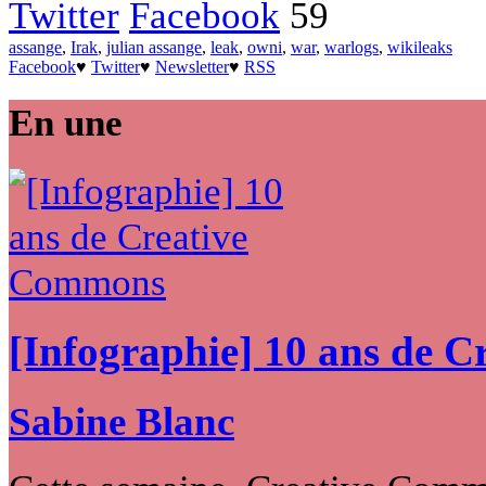
Twitter
Facebook
59
assange
,
Irak
,
julian assange
,
leak
,
owni
,
war
,
warlogs
,
wikileaks
Facebook
♥
Twitter
♥
Newsletter
♥
RSS
En une
[Infographie] 10 ans de 
Sabine Blanc