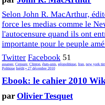
Selon John R. MacArthur, édit
force les medias comme le New
l'autocensure quand ils ont en
importante pour le peuple amé
Twitter
Facebook
51
assange
,
Censure
,
Clinton
,
états-unis
,
géopolitique
,
Iran
,
new york ti
Politique
Inédit
• 27 décembre 2010
Ebook: le cahier 2010 Wik
par
Olivier Tesquet