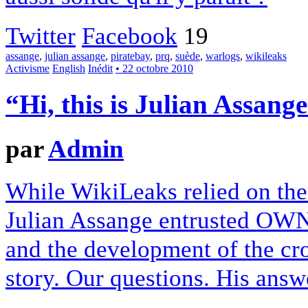
Twitter
Facebook
19
assange
,
julian assange
,
piratebay
,
prq
,
suède
,
warlogs
,
wikileaks
Activisme
English
Inédit
• 22 octobre 2010
“Hi, this is Julian Assang
par
Admin
While WikiLeaks relied on the 
Julian Assange entrusted OWNI
and the development of the cr
story. Our questions. His answ