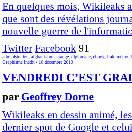
En quelques mois, Wikileaks a
que sont des révélations journa
nouvelle guerre de l'informati
Twitter
Facebook
91
administration
,
afghanistan
,
assange
,
diplomatie
,
ebook
,
Irak
,
mémo
,
Graphisme
Inédit
• 10 décembre 2010
VENDREDI C’EST GRAP
par
Geoffrey Dorne
Wikileaks en dessin animé, les 
dernier spot de Google et celui