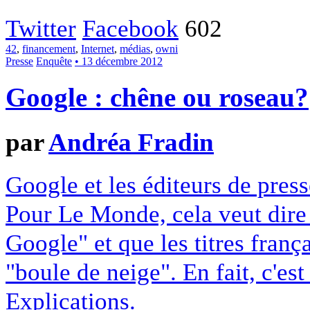
Twitter
Facebook
602
42
,
financement
,
Internet
,
médias
,
owni
Presse
Enquête
• 13 décembre 2012
Google : chêne ou roseau?
par
Andréa Fradin
Google et les éditeurs de pres
Pour Le Monde, cela veut dire q
Google" et que les titres franç
"boule de neige". En fait, c'es
Explications.