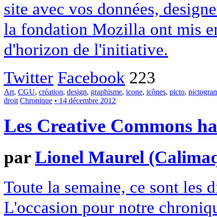
site avec vos données, designe
la fondation Mozilla ont mis en
d'horizon de l'initiative.
Twitter
Facebook
223
Art
,
CGU
,
création
,
design
,
graphisme
,
icone
,
icônes
,
picto
,
pictogr
droit
Chronique
• 14 décembre 2012
Les Creative Commons hack
par
Lionel Maurel (Calima
Toute la semaine, ce sont les
L'occasion pour notre chroniqu