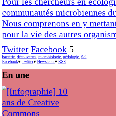
Pour les chercheurs en écologi
communautés microbiennes du s
Nous comprenons en y mettant p
pour la vie des autres organis
Twitter
Facebook
5
bactérie
,
découvertes
,
microbiologie
,
pédologie
,
Sol
Facebook
♥
Twitter
♥
Newsletter
♥
RSS
En une