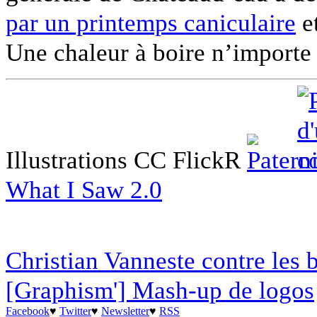
par un printemps caniculaire
et
Une chaleur à boire n’importe
Illustrations CC FlickR
What I Saw 2.0
Christian Vanneste contre les 
[Graphism'] Mash-up de logos
Facebook
♥
Twitter
♥
Newsletter
♥
RSS