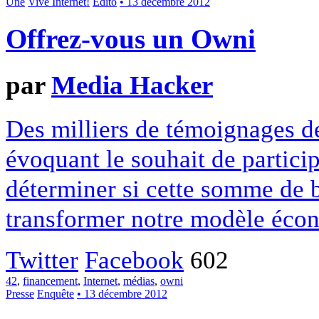
Une
Vive Internet!
Édito
• 13 décembre 2012
Offrez-vous un Owni
par
Media Hacker
Des milliers de témoignages de
évoquant le souhait de particip
déterminer si cette somme de 
transformer notre modèle écon
Twitter
Facebook
602
42
,
financement
,
Internet
,
médias
,
owni
Presse
Enquête
• 13 décembre 2012