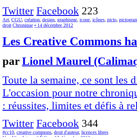
Twitter
Facebook
223
Art
,
CGU
,
création
,
design
,
graphisme
,
icone
,
icônes
,
picto
,
pictogr
droit
Chronique
• 14 décembre 2012
Les Creative Commons hack
par
Lionel Maurel (Calima
Toute la semaine, ce sont les
L'occasion pour notre chroniqu
: réussites, limites et défis à re
Twitter
Facebook
344
#cc10
,
creative commons
,
droit d'auteur
,
licences libres