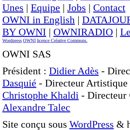
Unes
|
Equipe
|
Jobs
|
Contact
OWNI in English
|
DATAJOUR
BY OWNI
|
OWNIRADIO
|
Le
Wordpress
OWNI
licence Créative Commons.
OWNI SAS
Président :
Didier Adès
- Direc
Dasquié
- Directeur Artistique
Christophe Khaldi
- Directeur
Alexandre Talec
Site conçu sous
WordPress
& h