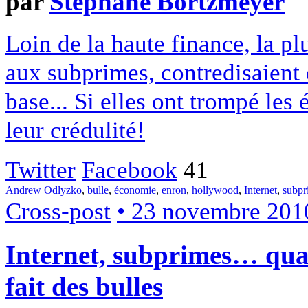
par
Stéphane Bortzmeyer
Loin de la haute finance, la pl
aux subprimes, contredisaient
base... Si elles ont trompé les
leur crédulité!
Twitter
Facebook
41
Andrew Odlyzko
,
bulle
,
économie
,
enron
,
hollywood
,
Internet
,
subpr
Cross-post
• 23 novembre 201
Internet, subprimes… quan
fait des bulles