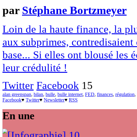
par
Stéphane Bortzmeyer
Loin de la haute finance, la pl
aux subprimes, contredisaient
base... Si elles ont blousé les 
leur crédulité !
Twitter
Facebook
15
alan greenspan
,
bilan
,
bulle
,
bulle internet
,
FED
,
finances
,
régulation
,
Facebook
♥
Twitter
♥
Newsletter
♥
RSS
En une