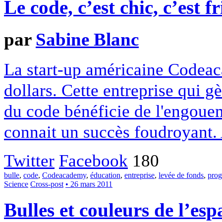
Le code, c’est chic, c’est fr
par
Sabine Blanc
La start-up américaine Codeac
dollars. Cette entreprise qui gè
du code bénéficie de l'engoue
connait un succès foudroyant. 
Twitter
Facebook
180
bulle
,
code
,
Codeacademy
,
éducation
,
entreprise
,
levée de fonds
,
pro
Science
Cross-post
• 26 mars 2011
Bulles et couleurs de l’esp