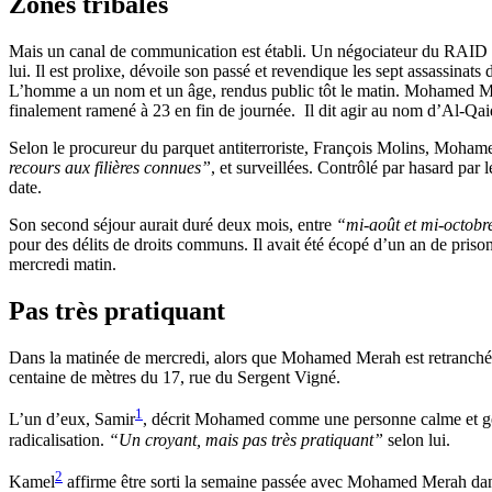
Zones tribales
Mais un canal de communication est établi. Un négociateur du RAID p
lui. Il est prolixe, dévoile son passé et revendique les sept assassinats 
L’homme a un nom et un âge, rendus public tôt le matin. Mohamed M
finalement ramené à 23 en fin de journée. Il dit agir au nom d’Al-Qaid
Selon le procureur du parquet antiterroriste, François Molins, Mohame
recours aux filières connues”
, et surveillées. Contrôlé par hasard par 
date.
Son second séjour aurait duré deux mois, entre
“mi-août et mi-octobr
pour des délits de droits communs. Il avait été écopé d’un an de pri
mercredi matin.
Pas très pratiquant
Dans la matinée de mercredi, alors que Mohamed Merah est retranché à 
centaine de mètres du 17, rue du Sergent Vigné.
1
L’un d’eux, Samir
, décrit Mohamed comme une personne calme et g
radicalisation.
“Un croyant, mais pas très pratiquant”
selon lui.
2
Kamel
affirme être sorti la semaine passée avec Mohamed Merah da