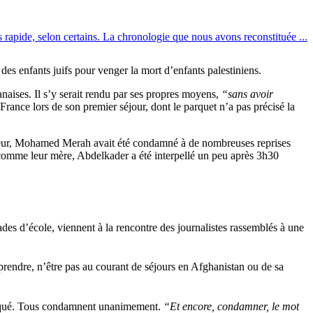
rès rapide, selon certains. La chronologie que nous avons reconstituée ...
es enfants juifs pour venger la mort d’enfants palestiniens.
aises. Il s’y serait rendu par ses propres moyens,
“sans avoir
 France lors de son premier séjour, dont le parquet n’a pas précisé la
 Mineur, Mohamed Merah avait été condamné à de nombreuses reprises
 comme leur mère, Abdelkader a été interpellé un peu après 3h30
es d’école, viennent à la rencontre des journalistes rassemblés à une
mprendre, n’être pas au courant de séjours en Afghanistan ou de sa
arqué. Tous condamnent unanimement.
“Et encore, condamner, le mot