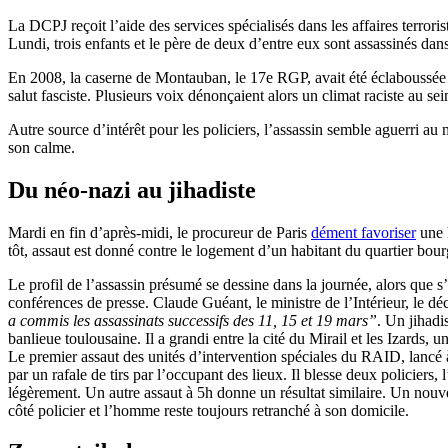
La DCPJ reçoit l’aide des services spécialisés dans les affaires terrori
Lundi, trois enfants et le père de deux d’entre eux sont assassinés dans
En 2008, la caserne de Montauban, le 17e RGP, avait été éclaboussée
salut fasciste. Plusieurs voix dénonçaient alors un climat raciste au sei
Autre source d’intérêt pour les policiers, l’assassin semble aguerri au 
son calme.
Du néo-nazi au jihadiste
Mardi en fin d’après-midi, le procureur de Paris
dément favoriser
une h
tôt, assaut est donné contre le logement d’un habitant du quartier bo
Le profil de l’assassin présumé se dessine dans la journée, alors que s’
conférences de presse. Claude Guéant, le ministre de l’Intérieur, le d
a commis les assassinats successifs des 11, 15 et 19 mars”
. Un jihadi
banlieue toulousaine. Il a grandi entre la cité du Mirail et les Izards, u
Le premier assaut des unités d’intervention spéciales du RAID, lancé à
par un rafale de tirs par l’occupant des lieux. Il blesse deux policiers, 
légèrement. Un autre assaut à 5h donne un résultat similaire. Un nouve
côté policier et l’homme reste toujours retranché à son domicile.