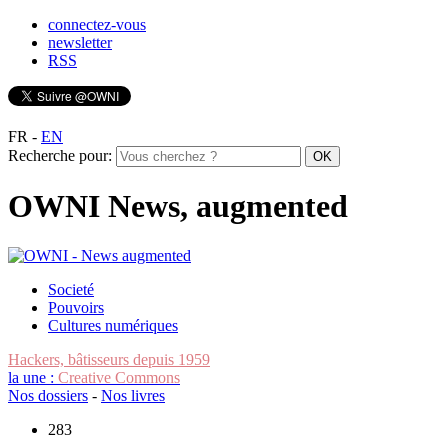
connectez-vous
newsletter
RSS
FR
-
EN
Recherche pour:
OWNI News, augmented
Societé
Pouvoirs
Cultures numériques
Hackers, bâtisseurs depuis 1959
la une :
Creative Commons
Nos dossiers
-
Nos livres
283