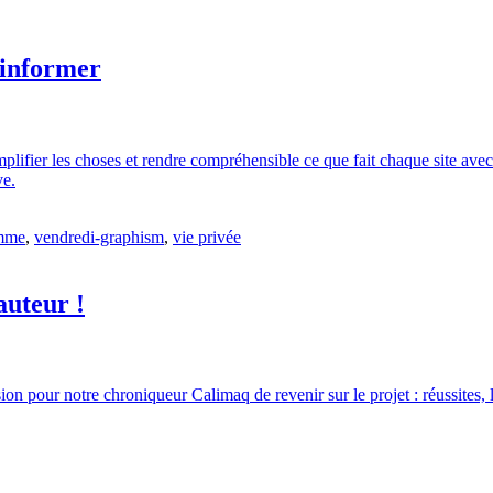
 informer
simplifier les choses et rendre compréhensible ce que fait chaque site av
ve.
amme
,
vendredi-graphism
,
vie privée
auteur !
 pour notre chroniqueur Calimaq de revenir sur le projet : réussites, lim