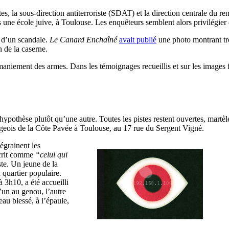
stes, la sous-direction antiterroriste (SDAT) et la direction centrale du r
 une école juive, à Toulouse. Les enquêteurs semblent alors privilégier d
 d’un scandale.
Le Canard Enchaîné
avait publié
une photo montrant tro
n de la caserne.
maniement des armes. Dans les témoignages recueillis et sur les images fi
ypothèse plutôt qu’une autre. Toutes les pistes restent ouvertes, martèle
urgeois de la Côte Pavée à Toulouse, au 17 rue du Sergent Vigné.
égrainent les
écrit comme
“celui qui
ste. Un jeune de la
n quartier populaire.
 3h10, a été accueilli
l’un au genou, l’autre
au blessé, à l’épaule,