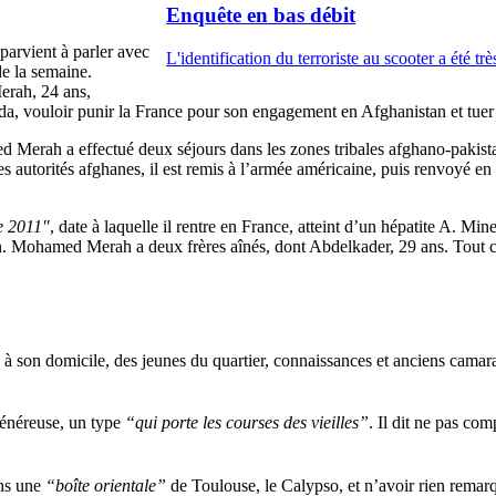
Enquête en bas débit
arvient à parler avec
L'identification du terroriste au scooter a été t
de la semaine.
erah, 24 ans,
a, vouloir punir la France pour son engagement en Afghanistan et tuer d
d Merah a effectué deux séjours dans les zones tribales afghano-pakistan
les autorités afghanes, il est remis à l’armée américaine, puis renvoyé en
e 2011″
, date à laquelle il rentre en France, atteint d’un hépatite A.
son. Mohamed Merah a deux frères aînés, dont Abdelkader, 29 ans. Tout
son domicile, des jeunes du quartier, connaissances et anciens camarad
énéreuse, un type
“qui porte les courses des vieilles”
. Il dit ne pas co
ns une
“boîte orientale”
de Toulouse, le Calypso, et n’avoir rien rem