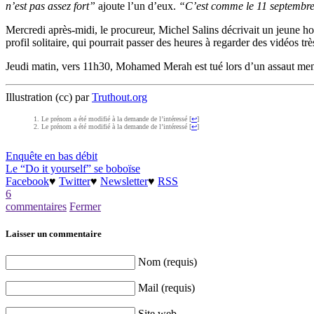
n’est pas assez fort”
ajoute l’un d’eux.
“C’est comme le 11 septembr
Mercredi après-midi, le procureur, Michel Salins décrivait un jeune
profil solitaire, qui pourrait passer des heures à regarder des vidéos tr
Jeudi matin, vers 11h30, Mohamed Merah est tué lors d’un assaut mené
Illustration (cc) par
Truthout.org
Le prénom a été modifié à la demande de l’intéressé [
↩
]
Le prénom a été modifié à la demande de l’intéressé [
↩
]
Enquête en bas débit
Le “Do it yourself” se boboïse
Facebook
♥
Twitter
♥
Newsletter
♥
RSS
6
commentaires
Fermer
Laisser un commentaire
Nom (requis)
Mail (requis)
Site web