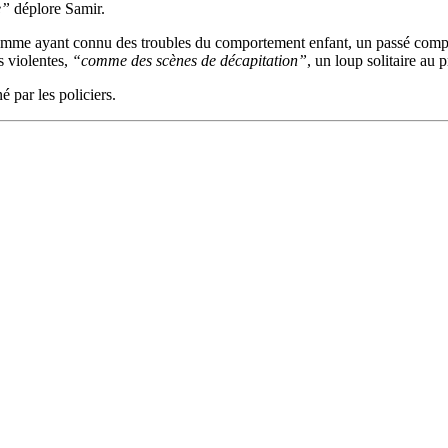
e”
déplore Samir.
 homme ayant connu des troubles du comportement enfant, un passé com
ès violentes,
“comme des scènes de décapitation”
, un loup solitaire au p
 par les policiers.