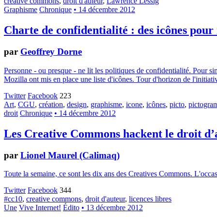
creative commons
,
droit d'auteur
,
Lawrence Lessig
Graphisme
Chronique
• 14 décembre 2012
Charte de confidentialité : des icônes pour
par
Geoffrey Dorne
Personne - ou presque - ne lit les politiques de confidentialité. Pour 
Mozilla ont mis en place une liste d'icônes. Tour d'horizon de l'initiati
Twitter
Facebook
223
Art
,
CGU
,
création
,
design
,
graphisme
,
icone
,
icônes
,
picto
,
pictogr
droit
Chronique
• 14 décembre 2012
Les Creative Commons hackent le droit d’
par
Lionel Maurel (Calimaq)
Toute la semaine, ce sont les dix ans des Creatives Commons. L'occasion
Twitter
Facebook
344
#cc10
,
creative commons
,
droit d'auteur
,
licences libres
Une
Vive Internet!
Édito
• 13 décembre 2012