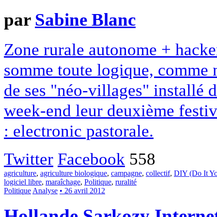
par
Sabine Blanc
Zone rurale autonome + hacke
somme toute logique, comme no
de ses "néo-villages" installé d
week-end leur deuxième festiva
: electronic pastorale.
Twitter
Facebook
558
agriculture
,
agriculture biologique
,
campagne
,
collectif
,
DIY (Do It Yo
logiciel libre
,
maraîchage
,
Politique
,
ruralité
Politique
Analyse
• 26 avril 2012
Hollande Sarkozy Interne