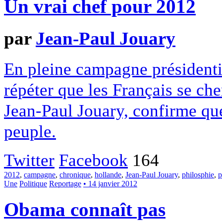
Un vrai chef pour 2012
par
Jean-Paul Jouary
En pleine campagne présidentie
répéter que les Français se ch
Jean-Paul Jouary, confirme que
peuple.
Twitter
Facebook
164
2012
,
campagne
,
chronique
,
hollande
,
Jean-Paul Jouary
,
philosphie
,
p
Une
Politique
Reportage
• 14 janvier 2012
Obama connaît pas