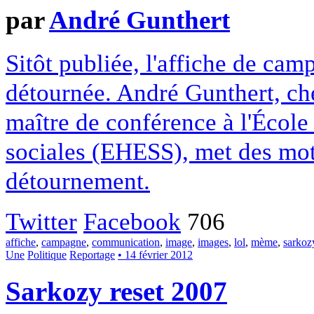
par
André Gunthert
Sitôt publiée, l'affiche de ca
détournée. André Gunthert, che
maître de conférence à l'École
sociales (EHESS), met des mot
détournement.
Twitter
Facebook
706
affiche
,
campagne
,
communication
,
image
,
images
,
lol
,
mème
,
sarkoz
Une
Politique
Reportage
• 14 février 2012
Sarkozy reset 2007