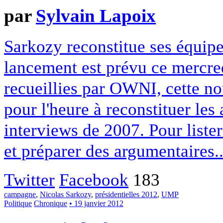
par
Sylvain Lapoix
Sarkozy reconstitue ses équip
lancement est prévu ce mercred
recueillies par OWNI, cette n
pour l'heure à reconstituer les
interviews de 2007. Pour lister
et préparer des argumentaires..
Twitter
Facebook
183
campagne
,
Nicolas Sarkozy
,
présidentielles 2012
,
UMP
Politique
Chronique
• 19 janvier 2012