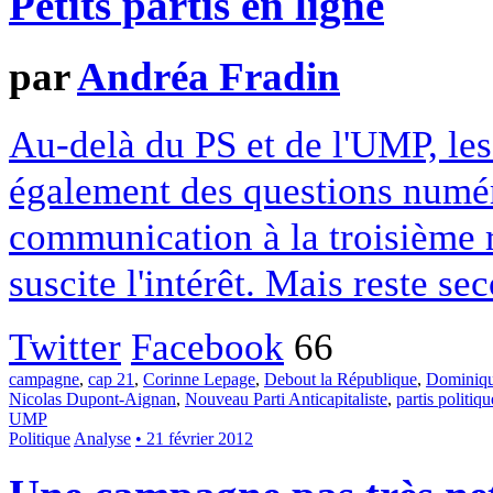
Petits partis en ligne
par
Andréa Fradin
Au-delà du PS et de l'UMP, les 
également des questions numér
communication à la troisième r
suscite l'intérêt. Mais reste se
Twitter
Facebook
66
campagne
,
cap 21
,
Corinne Lepage
,
Debout la République
,
Dominiqu
Nicolas Dupont-Aignan
,
Nouveau Parti Anticapitaliste
,
partis politiqu
UMP
Politique
Analyse
• 21 février 2012