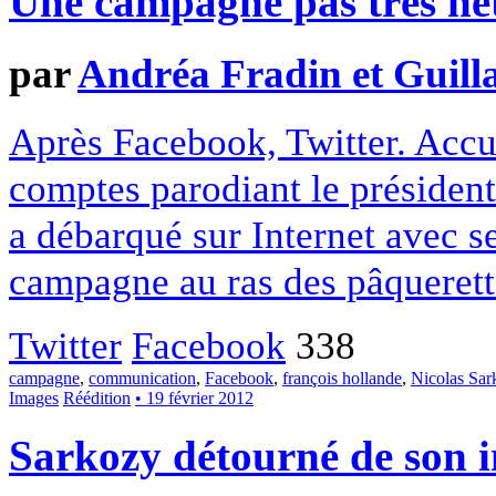
Une campagne pas très ne
par
Andréa Fradin et Guill
Après Facebook, Twitter. Accu
comptes parodiant le président
a débarqué sur Internet avec s
campagne au ras des pâqueret
Twitter
Facebook
338
campagne
,
communication
,
Facebook
,
françois hollande
,
Nicolas Sar
Images
Réédition
• 19 février 2012
Sarkozy détourné de son 