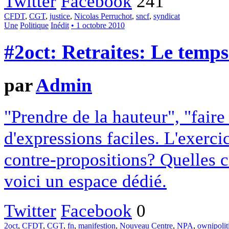
Twitter
Facebook
241
CFDT
,
CGT
,
justice
,
Nicolas Perruchot
,
sncf
,
syndicat
Une
Politique
Inédit
• 1 octobre 2010
#2oct: Retraites: Le temps
par
Admin
"Prendre de la hauteur", "faire
d'expressions faciles. L'exercice
contre-propositions? Quelles 
voici un espace dédié.
Twitter
Facebook
0
2oct
,
CFDT
,
CGT
,
fn
,
manifestion
,
Nouveau Centre
,
NPA
,
ownipolit