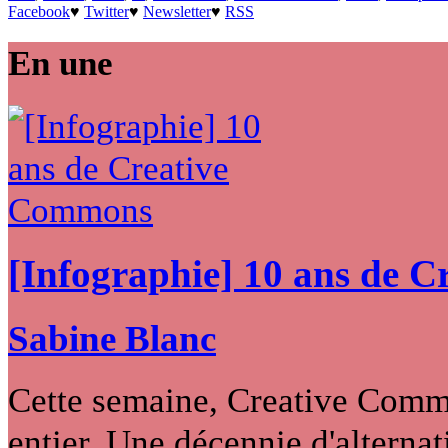
Facebook
♥
Twitter
♥
Newsletter
♥
RSS
En une
[Infographie] 10 ans de 
Sabine Blanc
Cette semaine, Creative Commo
entier. Une décennie d'alternati