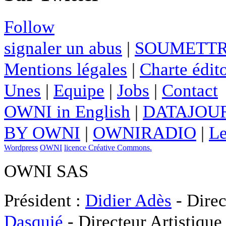
Follow
signaler un abus
|
SOUMETTR
Mentions légales
|
Charte édito
Unes
|
Equipe
|
Jobs
|
Contact
OWNI in English
|
DATAJOUR
BY OWNI
|
OWNIRADIO
|
Le
Wordpress
OWNI
licence Créative Commons.
OWNI SAS
Président :
Didier Adès
- Direc
Dasquié
- Directeur Artistique