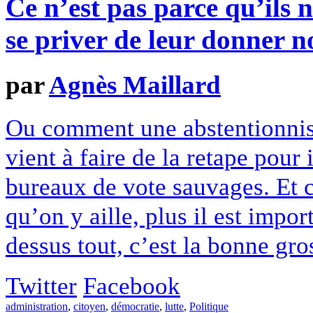
Ce n’est pas parce qu’ils 
se priver de leur donner no
par
Agnès Maillard
Ou comment une abstentionnist
vient à faire de la retape pour
bureaux de vote sauvages. Et 
qu’on y aille, plus il est impor
dessus tout, c’est la bonne gro
Twitter
Facebook
administration
,
citoyen
,
démocratie
,
lutte
,
Politique