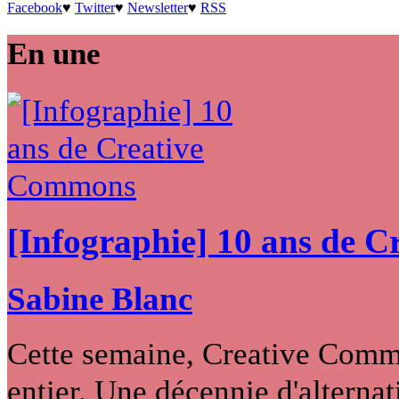
Facebook
♥
Twitter
♥
Newsletter
♥
RSS
En une
[Infographie] 10 ans de 
Sabine Blanc
Cette semaine, Creative Commo
entier. Une décennie d'alternati