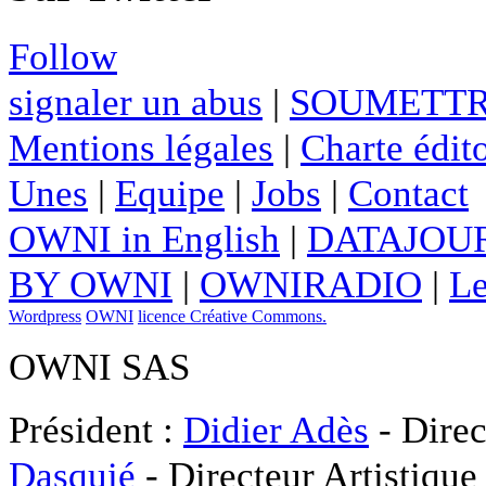
Follow
signaler un abus
|
SOUMETTR
Mentions légales
|
Charte édito
Unes
|
Equipe
|
Jobs
|
Contact
OWNI in English
|
DATAJOUR
BY OWNI
|
OWNIRADIO
|
Le
Wordpress
OWNI
licence Créative Commons.
OWNI SAS
Président :
Didier Adès
- Direc
Dasquié
- Directeur Artistique