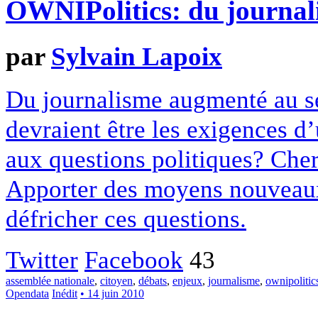
OWNIPolitics: du journali
par
Sylvain Lapoix
Du journalisme augmenté au s
devraient être les exigences d
aux questions politiques? Cher
Apporter des moyens nouveau
défricher ces questions.
Twitter
Facebook
43
assemblée nationale
,
citoyen
,
débats
,
enjeux
,
journalisme
,
ownipolitic
Opendata
Inédit
• 14 juin 2010