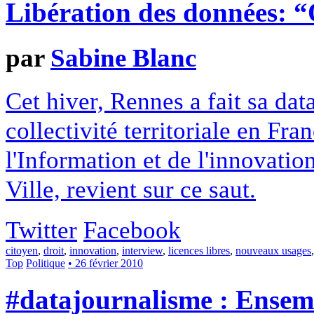
Libération des données: “
par
Sabine Blanc
Cet hiver, Rennes a fait sa da
collectivité territoriale en Fr
l'Information et de l'innovat
Ville, revient sur ce saut.
Twitter
Facebook
citoyen
,
droit
,
innovation
,
interview
,
licences libres
,
nouveaux usages
Top
Politique
• 26 février 2010
#datajournalisme : Ensemb